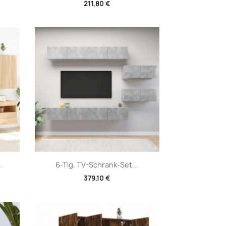
211,80 €
Vorschau

.
6-Tlg. TV-Schrank-Set...
379,10 €