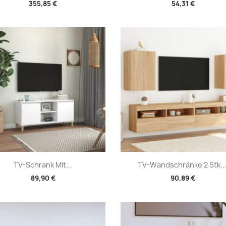
355,85 €
54,31 €
Vorschau
Vorschau


TV-Schrank Mit...
TV-Wandschränke 2 Stk...
89,90 €
90,89 €