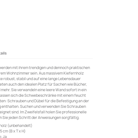
ails
werden mit ihrem trendigen und dennoch praktischen
 Ihrem Wohnzimmer sein. Aus massivem Kiefernholz
e robust, stabil und auf eine lange Lebensdauer
ten auch den idealen Platz für Sachen wie Bücher,
ehr. Sie verwandeln eine leere Wand sofort in ein
lassen sich die Schwebeschränke mit einem feucht
hten: Schrauben und Dübel für die Befestigung an der
g enthalten. Suchen und verwenden Sie Schrauben
ignet sind. Im Zweifelsfall holen Sie professionelle
n Sie jeden Schritt der Anweisungen sorgfältig.
nholz (unbehandelt)
 cm (B x T x H)
: Ja