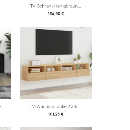
Vorschau

TV-Schrank Honigbraun...
134,90 €
Vorschau

...
TV-Wandschränke 2 Stk....
101,23 €