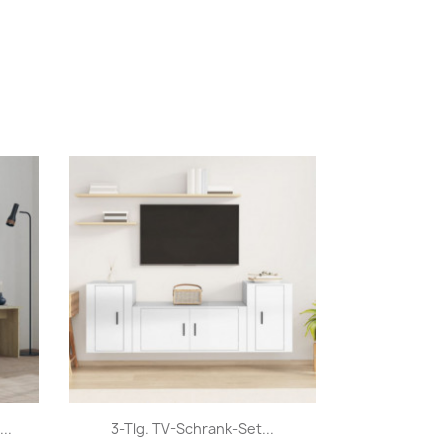
Vorschau

..
3-Tlg. TV-Schrank-Set...