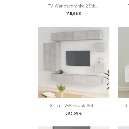
Vorschau

TV-Wandschränke 2 Stk....
118,66 €
Vorschau

8-Tlg. TV-Schrank-Set...
3-
503,59 €