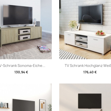
Vorschau
Vorschau


V-Schrank Sonoma-Eiche...
TV Schrank Hochglanz Weiß
130,94 €
176,40 €