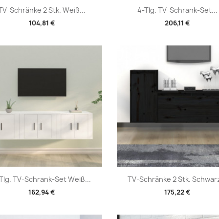
Vorschau
Vorschau


TV-Schränke 2 Stk. Weiß...
4-Tlg. TV-Schrank-Set...
104,81 €
206,11 €
Vorschau
Vorschau


Tlg. TV-Schrank-Set Weiß...
TV-Schränke 2 Stk. Schwarz
162,94 €
175,22 €