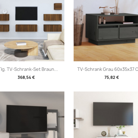
Vorschau
Vorschau


Tlg. TV-Schrank-Set Braun...
TV-Schrank Grau 60x35x37 C
368,54 €
75,82 €