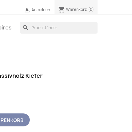
shopping_cart

Warenkorb
(0)
Anmelden
ires
search
ssivholz Kiefer
ARENKORB