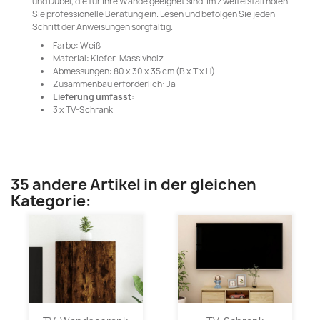
und Dübel, die für Ihre Wände geeignet sind. Im Zweifelsfall holen
Sie professionelle Beratung ein. Lesen und befolgen Sie jeden
Schritt der Anweisungen sorgfältig.
Farbe: Weiß
Material: Kiefer-Massivholz
Abmessungen: 80 x 30 x 35 cm (B x T x H)
Zusammenbau erforderlich: Ja
Lieferung umfasst:
3 x TV-Schrank
35 andere Artikel in der gleichen
Kategorie: