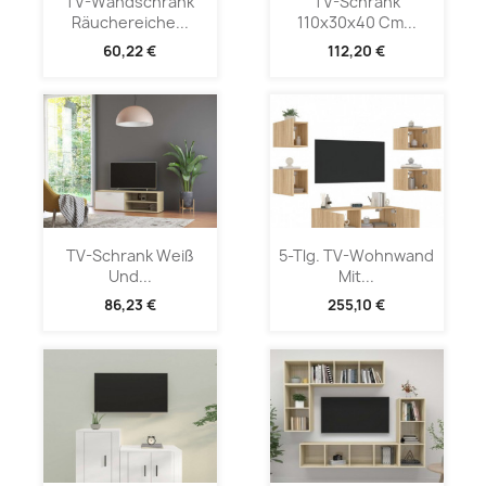
TV-Wandschrank
TV-Schrank
Räuchereiche...
110x30x40 Cm...
60,22 €
112,20 €
TV-Schrank Weiß
5-Tlg. TV-Wohnwand
Und...
Mit...
86,23 €
255,10 €