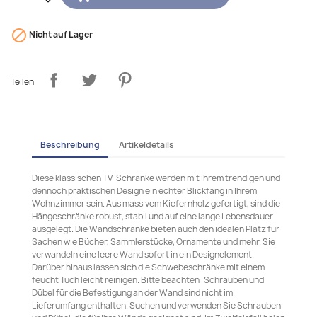

Nicht auf Lager
Teilen
Beschreibung
Artikeldetails
Diese klassischen TV-Schränke werden mit ihrem trendigen und
dennoch praktischen Design ein echter Blickfang in Ihrem
Wohnzimmer sein. Aus massivem Kiefernholz gefertigt, sind die
Hängeschränke robust, stabil und auf eine lange Lebensdauer
ausgelegt. Die Wandschränke bieten auch den idealen Platz für
Sachen wie Bücher, Sammlerstücke, Ornamente und mehr. Sie
verwandeln eine leere Wand sofort in ein Designelement.
Darüber hinaus lassen sich die Schwebeschränke mit einem
feucht Tuch leicht reinigen. Bitte beachten: Schrauben und
Dübel für die Befestigung an der Wand sind nicht im
Lieferumfang enthalten. Suchen und verwenden Sie Schrauben