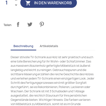
IN DEN WARENKORB

Teilen
Beschreibung
Artikeldetails
Dieser stilvolle TV-Schrank aus Holz ist sehr praktisch und auch
eine tolle Bereicherung für Ihr Wohn- oder Schlafzimmer. Das
aus massivem Akazienholz gefertigte Möbelstück ist äußerst
langlebig und leicht zu reinigen. Gebrauchsspuren und die
sichtbare Maserung erzählen die reiche Geschichte des Holzes
und verleihen jedem TV-Schrank einen einzigartigen Look. Jeder
Schritt des Fertigungsprozesses wird mit größter Sorgfalt
durchgeführt, sei es Rekombinieren, Polieren, Lackieren oder
Wachsen. Der Schrank ist mit 3 Schubladen und 1 Ablage
ausgestattet, die reichlich Stauraum für Ihre persönlichen
Gegenstände bieten. Wichtiger Hinweis: Die Farben variieren
von Möbelstück zu Möbelstück, somit ist es im Grunde