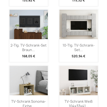
133,82 €
175,32 €
2-Tlg. TV-Schrank-Set
10-Tlg. TV-Schrank-
Braun...
Set...
168,05 €
520,94 €
TV-Schrank Sonoma-
TV-Schrank Weiß
Eiche...
104x33x41...