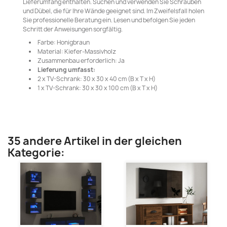
Lieferumfang enthalten. Suchen und verwenden Sie Schrauben
und Dübel, die für Ihre Wände geeignet sind. Im Zweifelsfall holen
Sie professionelle Beratung ein. Lesen und befolgen Sie jeden
Schritt der Anweisungen sorgfältig.
Farbe: Honigbraun
Material: Kiefer-Massivholz
Zusammenbau erforderlich: Ja
Lieferung umfasst:
2 x TV-Schrank: 30 x 30 x 40 cm (B x T x H)
1 x TV-Schrank: 30 x 30 x 100 cm (B x T x H)
35 andere Artikel in der gleichen
Kategorie: