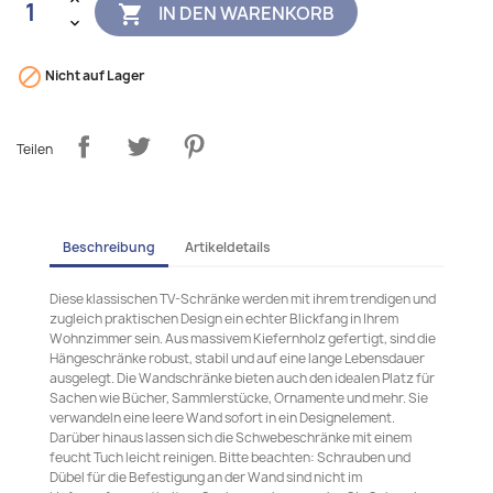
IN DEN WARENKORB


Nicht auf Lager
Teilen
Beschreibung
Artikeldetails
Diese klassischen TV-Schränke werden mit ihrem trendigen und
zugleich praktischen Design ein echter Blickfang in Ihrem
Wohnzimmer sein. Aus massivem Kiefernholz gefertigt, sind die
Hängeschränke robust, stabil und auf eine lange Lebensdauer
ausgelegt. Die Wandschränke bieten auch den idealen Platz für
Sachen wie Bücher, Sammlerstücke, Ornamente und mehr. Sie
verwandeln eine leere Wand sofort in ein Designelement.
Darüber hinaus lassen sich die Schwebeschränke mit einem
feucht Tuch leicht reinigen. Bitte beachten: Schrauben und
Dübel für die Befestigung an der Wand sind nicht im