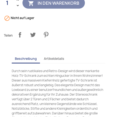
IN DEN WARENKORB


Nicht auf Lager
Teilen
Beschreibung
Artikeldetails
Durch sein rustikales und Retro-Design wird dieser markante
Holz-TV-Schrank zum echten Hingucker in Ihrem Wohnzimmer!
Dieser aus massivem Kiefernholz gefertigte TV-Schrank ist
äußerst robust und langlebig. Das elegante Design macht das
Lowboard zu einer benutzerfreundlichen und außergewöhnlich
dekorativen Ergänzung für Ihr Zuhause. Der Stereoschrank
verfügt über 2 Türen und 2 Fächer und bietet dadurch
ausreichend Platz, um kleinere Gegenstände wie Schlüssel,
Notizblöcke, Stifte und andere Kleinigkeiten ordentlich und
griffbereit aufzubewahren. Darüber hinaus bietet die große