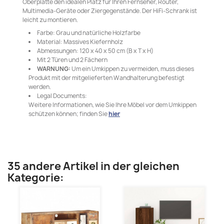
Oberplatte den idealen Platz für Ihren Fernseher, Router,
Multimedia-Geräte oder Ziergegenstände. Der HiFi-Schrank ist
leicht zu montieren.
Farbe: Grau und natürliche Holzfarbe
Material: Massives Kiefernholz
Abmessungen: 120 x 40 x 50 cm (B x T x H)
Mit 2 Türen und 2 Fächern
WARNUNG:
Um ein Umkippen zu vermeiden, muss dieses
Produkt mit der mitgelieferten Wandhalterung befestigt
werden.
Legal Documents:
Weitere Informationen, wie Sie Ihre Möbel vor dem Umkippen
schützen können; finden Sie
hier
35 andere Artikel in der gleichen
Kategorie: