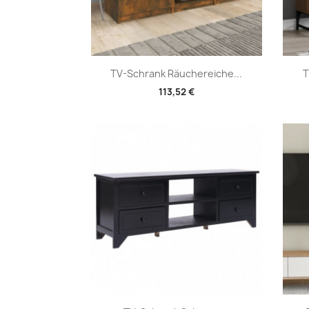
Vorschau

TV-Schrank Räuchereiche...
T
113,52 €