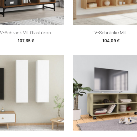
Vorschau
Vorschau


V-Schrank Mit Glastüren...
TV-Schränke Mit...
107,35 €
104,09 €