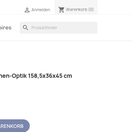
shopping_cart

Warenkorb
(0)
Anmelden
ires
search
hen-Optik 158,5x36x45 cm
ARENKORB