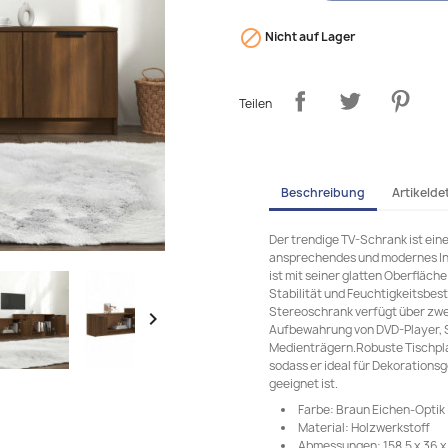

Nicht auf Lager
Teilen
Beschreibung
Artikeldet
Der trendige TV-Schrank ist ein
ansprechendes und modernes Int
ist mit seiner glatten Oberfläche
Stabilität und Feuchtigkeitsbes
Stereoschrank verfügt über zwei

Aufbewahrung von DVD-Player, 
Medienträgern.Robuste Tischplat
sodass er ideal für Dekorations
geeignet ist.
Farbe: Braun Eichen-Optik
Material: Holzwerkstoff
Abmessungen: 158,5 x 36 x 