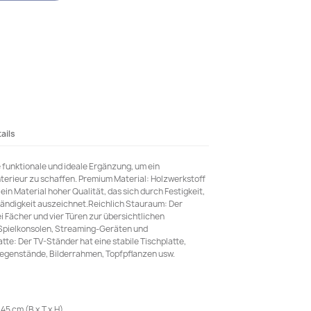
ails
e funktionale und ideale Ergänzung, um ein
erieur zu schaffen. Premium Material: Holzwerkstoff
 ein Material hoher Qualität, das sich durch Festigkeit,
tändigkeit auszeichnet.Reichlich Stauraum: Der
 Fächer und vier Türen zur übersichtlichen
Spielkonsolen, Streaming-Geräten und
te: Der TV-Ständer hat eine stabile Tischplatte,
gegenstände, Bilderrahmen, Topfpflanzen usw.
45 cm (B x T x H)