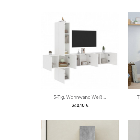
Vorschau

5-Tlg. Wohnwand Weiß...
T
340,10 €