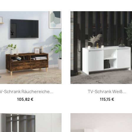
Vorschau
Vorschau


V-Schrank Räuchereiche...
TV-Schrank Weiß...
105,82 €
115,15 €