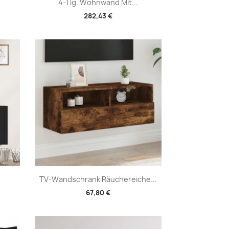
Vorschau

4-Tlg. Wohnwand Mit...
282,43 €
Vorschau

TV-Wandschrank Räuchereiche...
67,80 €