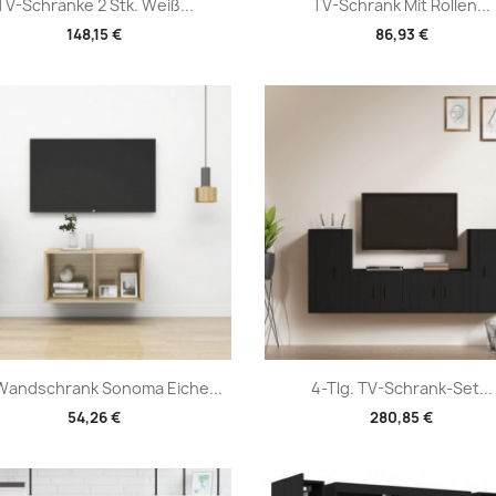
Vorschau
Vorschau


TV-Schränke 2 Stk. Weiß...
TV-Schrank Mit Rollen...
148,15 €
86,93 €
Vorschau
Vorschau


Wandschrank Sonoma Eiche...
4-Tlg. TV-Schrank-Set...
54,26 €
280,85 €