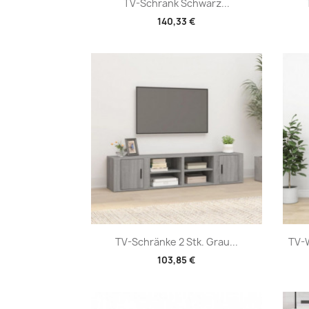
Vorschau

TV-Schrank Schwarz...
140,33 €
Vorschau

TV-Schränke 2 Stk. Grau...
TV-
103,85 €