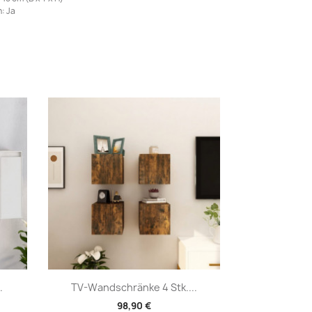
: Ja
Vorschau

.
TV-Wandschränke 4 Stk....
98,90 €