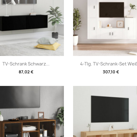
Vorschau
Vorschau


TV-Schrank Schwarz...
4-Tlg. TV-Schrank-Set Weiß
87,02 €
307,10 €