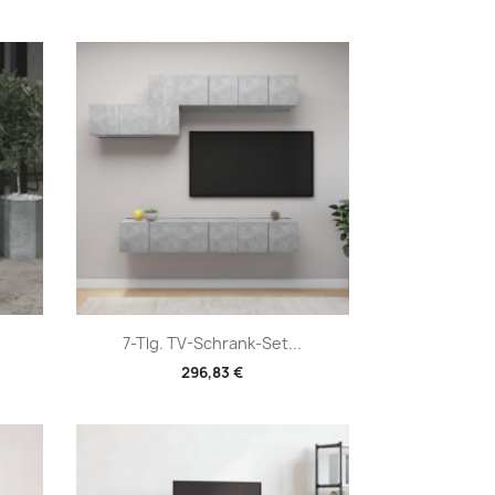
Vorschau

7-Tlg. TV-Schrank-Set...
296,83 €