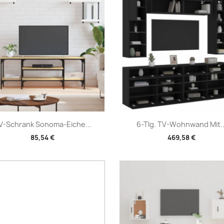
Vorschau
Vorschau


V-Schrank Sonoma-Eiche...
6-Tlg. TV-Wohnwand Mit..
85,54 €
469,58 €