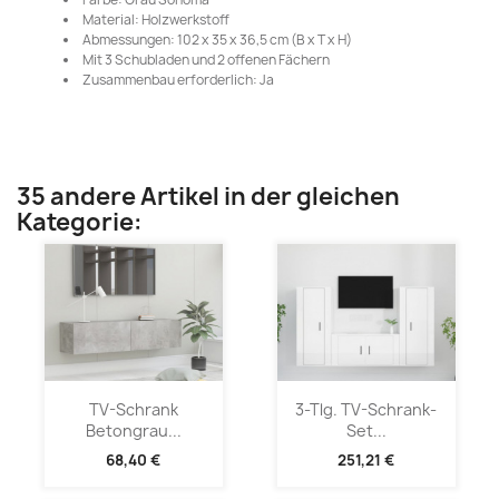
Material: Holzwerkstoff
Abmessungen: 102 x 35 x 36,5 cm (B x T x H)
Mit 3 Schubladen und 2 offenen Fächern
Zusammenbau erforderlich: Ja
35 andere Artikel in der gleichen
Kategorie:
TV-Schrank
3-Tlg. TV-Schrank-
Betongrau...
Set...
68,40 €
251,21 €