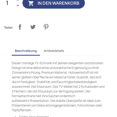
IN DEN WARENKORB

Teilen
Beschreibung
Artikeldetails
Dieser trendige TV-Schrank mit seinem eleganten und stilvollen
Design ist eine dekorative und praktische Ergänzung zu Ihrer
Zimmereinrichtung. Premium Material: Holzwerkstoff ist mit
seiner glatten Oberfläche ein Material hoher Qualität, das sich
durch Festigkeit, Stabilität und Feuchtigkeitsbeständigkeit
auszeichnet.Viel Stauraum: Das TV-Möbel hat 2 Schubladen und
2 Fächern, die viel Stauraum zur Verfügung stellen. Der
Fernsehschrank hält ihre Sachen ordentlich
aufbewahrt.Präsentation: Die stabile Oberplatte ist ideal zum
Präsentieren von Dekorationsgegenständen, Fotorahmen oder
Topfpflanzen.
Farbe: Grau Sonoma