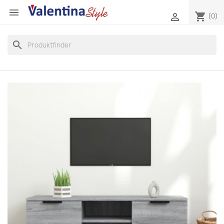

shopping_cart

(0)
search