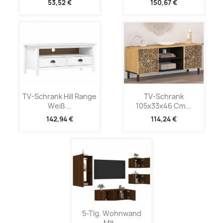
53,52 €
150,67 €
TV-Schrank Hill Range
TV-Schrank
Weiß...
105x33x46 Cm...
142,94 €
114,24 €
5-Tlg. Wohnwand
Mit...