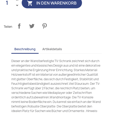
IN DEN WARENKORB

Teilen
Beschreibung
Artikeldetails
Dieser an der Wand befestigte TV-Schrank zeichnet sich durch
ein elegantes und klassisches Design aus und ist eine dekorative
und praktische Ergänzung Ihrer Einrichtung. Starkes Material:
Holzwerkstoff ist ein Material von außergewöhnlicher Qualität
mit glatter Oberfläche, das sich durch Festigkeit, Stabilität und
Feuchtigkeitsbeständigkeit auszeichnet.Viel Stauraum: Der TV-
Schrank verfügt über 2 Fächer, die reichlich Platz bieten, um
verschiedene Sachen wie Mediaplayer oder Zeitschriften
ordentlich aufzubewahren.Wandmontage: Die TV-Konsole
nimmt keine Bodenfläche ein. Du kannst sie einfach an der Wand
befestigen.Robuste Oberplatte: Die Oberplatte bietet den
idealen Platz für Sachen wie Bücher und Ornamente . Hinweis: