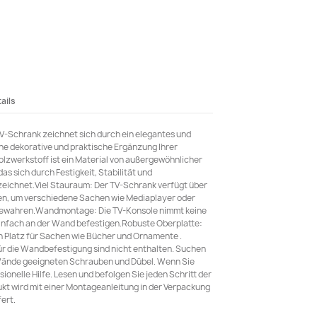
ails
V-Schrank zeichnet sich durch ein elegantes und
ine dekorative und praktische Ergänzung Ihrer
Holzwerkstoff ist ein Material von außergewöhnlicher
das sich durch Festigkeit, Stabilität und
zeichnet.Viel Stauraum: Der TV-Schrank verfügt über
ieten, um verschiedene Sachen wie Mediaplayer oder
ubewahren.Wandmontage: Die TV-Konsole nimmt keine
einfach an der Wand befestigen.Robuste Oberplatte:
en Platz für Sachen wie Bücher und Ornamente .
ür die Wandbefestigung sind nicht enthalten. Suchen
 Wände geeigneten Schrauben und Dübel. Wenn Sie
sionelle Hilfe. Lesen und befolgen Sie jeden Schritt der
ukt wird mit einer Montageanleitung in der Verpackung
ert.