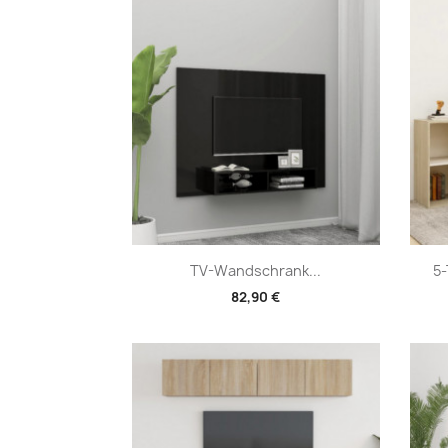
Vorschau

TV-Wandschrank...
5-
82,90 €