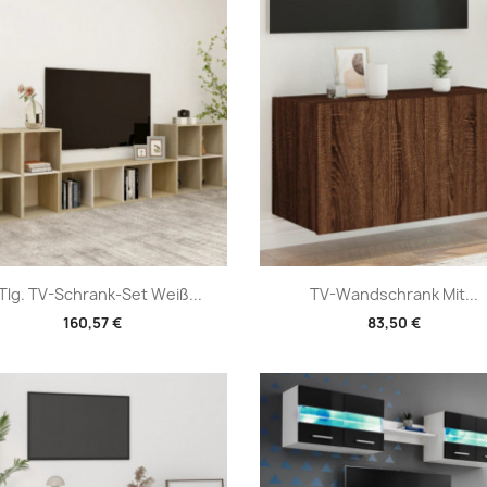
Vorschau
Vorschau


Tlg. TV-Schrank-Set Weiß...
TV-Wandschrank Mit...
160,57 €
83,50 €