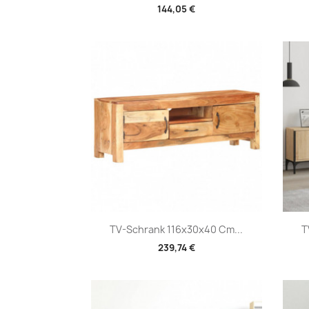
144,05 €
Vorschau

TV-Schrank 116x30x40 Cm...
T
239,74 €