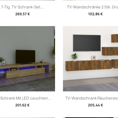
Vorschau
Vorschau


7-Tlg. TV-Schrank-Set...
TV-Wandschränke 2 Stk. Gra
269,57 €
102,86 €
Vorschau
Vorschau


Schrank Mit LED-Leuchten...
TV-Wandschrank Räuchereich
201,62 €
205,44 €