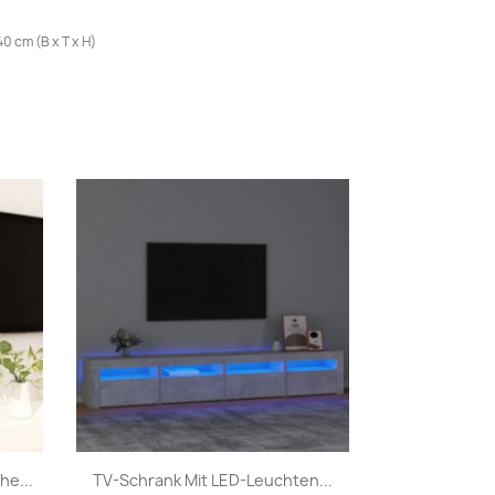
0 cm (B x T x H)
Vorschau

e...
TV-Schrank Mit LED-Leuchten...