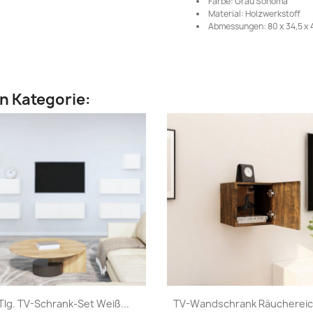
Farbe: Grau Sonoma
Material: Holzwerkstoff
Abmessungen: 80 x 34,5 x 4
en Kategorie:
Vorschau
Vorschau


Tlg. TV-Schrank-Set Weiß...
TV-Wandschrank Räuchereich