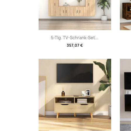
Vorschau

5-Tlg. TV-Schrank-Set...
357,07 €