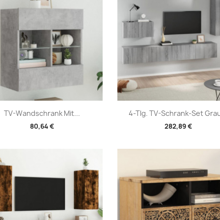
Vorschau
Vorschau


TV-Wandschrank Mit...
4-Tlg. TV-Schrank-Set Grau
80,64 €
282,89 €