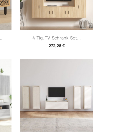
Vorschau

..
4-Tlg. TV-Schrank-Set...
272,28 €