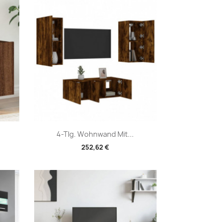
Vorschau

4-Tlg. Wohnwand Mit...
252,62 €