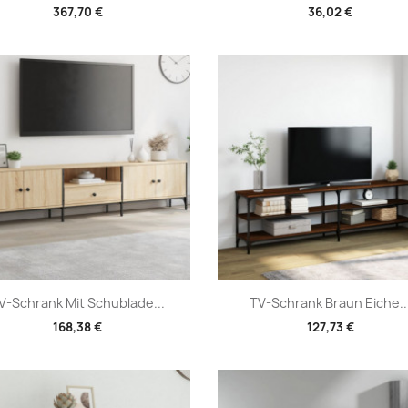
367,70 €
36,02 €
Vorschau
Vorschau


V-Schrank Mit Schublade...
TV-Schrank Braun Eiche..
168,38 €
127,73 €