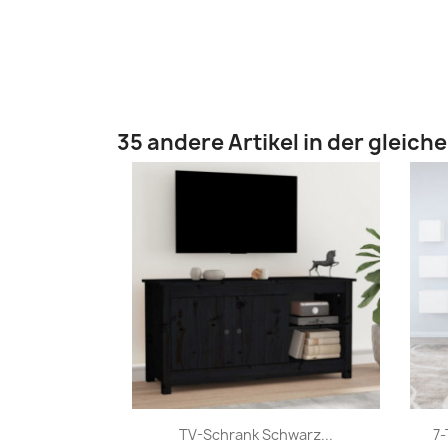
35 andere Artikel in der gleich
Vorschau

TV-Schrank Schwarz...
7-