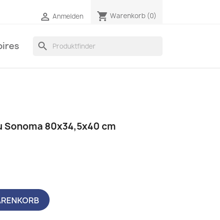
shopping_cart

Warenkorb
(0)
Anmelden
ires
search
u Sonoma 80x34,5x40 cm
ARENKORB