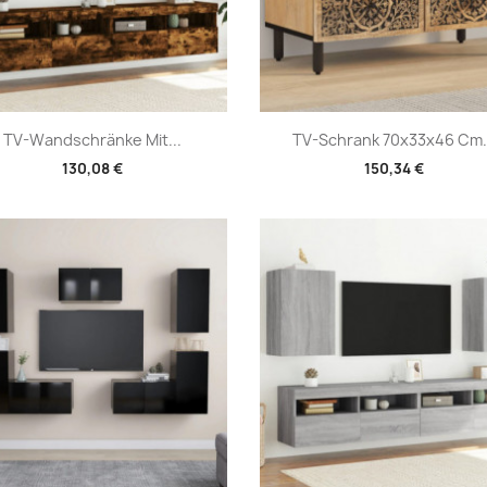
Vorschau
Vorschau


TV-Wandschränke Mit...
TV-Schrank 70x33x46 Cm.
130,08 €
150,34 €