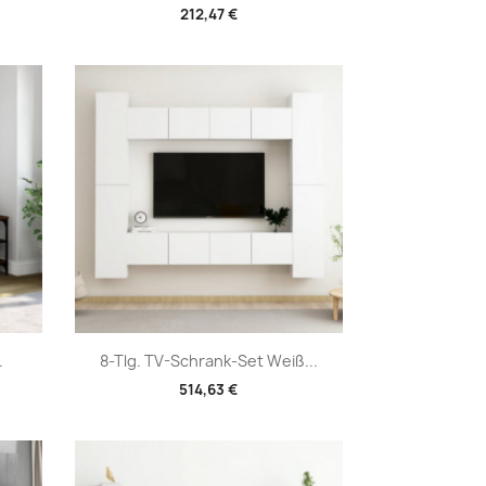
212,47 €
Vorschau

.
8-Tlg. TV-Schrank-Set Weiß...
514,63 €