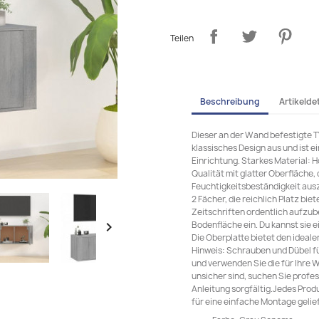
Teilen
Beschreibung
Artikeldet
Dieser an der Wand befestigte T
klassisches Design aus und ist e
Einrichtung. Starkes Material: 
Qualität mit glatter Oberfläche, 
Feuchtigkeitsbeständigkeit aus
2 Fächer, die reichlich Platz b
Zeitschriften ordentlich aufz
Bodenfläche ein. Du kannst sie 

Die Oberplatte bietet den ideal
Hinweis: Schrauben und Dübel f
und verwenden Sie die für Ihre
unsicher sind, suchen Sie profes
Anleitung sorgfältig.Jedes Prod
für eine einfache Montage gelief