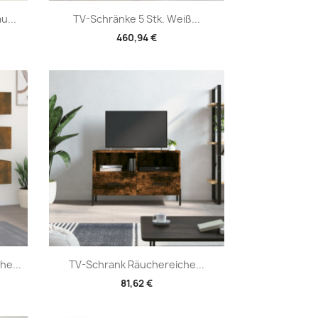
Vorschau

u...
TV-Schränke 5 Stk. Weiß...
460,94 €
Vorschau

e...
TV-Schrank Räuchereiche...
81,62 €