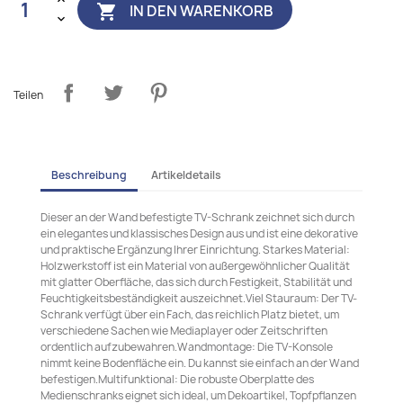
IN DEN WARENKORB

Teilen
Beschreibung
Artikeldetails
Dieser an der Wand befestigte TV-Schrank zeichnet sich durch
ein elegantes und klassisches Design aus und ist eine dekorative
und praktische Ergänzung Ihrer Einrichtung. Starkes Material:
Holzwerkstoff ist ein Material von außergewöhnlicher Qualität
mit glatter Oberfläche, das sich durch Festigkeit, Stabilität und
Feuchtigkeitsbeständigkeit auszeichnet.Viel Stauraum: Der TV-
Schrank verfügt über ein Fach, das reichlich Platz bietet, um
verschiedene Sachen wie Mediaplayer oder Zeitschriften
ordentlich aufzubewahren.Wandmontage: Die TV-Konsole
nimmt keine Bodenfläche ein. Du kannst sie einfach an der Wand
befestigen.Multifunktional: Die robuste Oberplatte des
Medienschranks eignet sich ideal, um Dekoartikel, Topfpflanzen