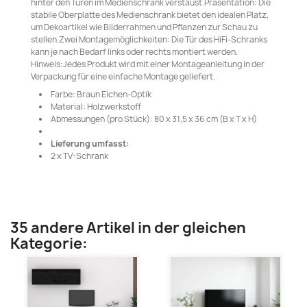
hinter den Türen im Medienschrank verstaust.Präsentation: Die
stabile Oberplatte des Medienschrank bietet den idealen Platz,
um Dekoartikel wie Bilderrahmen und Pflanzen zur Schau zu
stellen.Zwei Montagemöglichkeiten: Die Tür des HiFi-Schranks
kann je nach Bedarf links oder rechts montiert werden.
Hinweis:Jedes Produkt wird mit einer Montageanleitung in der
Verpackung für eine einfache Montage geliefert.
Farbe: Braun Eichen-Optik
Material: Holzwerkstoff
Abmessungen (pro Stück): 80 x 31,5 x 36 cm (B x T x H)
Lieferung umfasst:
2 x TV-Schrank
35 andere Artikel in der gleichen
Kategorie: