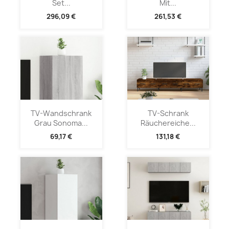
Set...
Mit...
296,09 €
261,53 €
TV-Wandschrank
TV-Schrank
Grau Sonoma...
Räuchereiche...
69,17 €
131,18 €