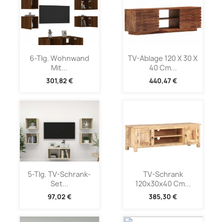
6-Tlg. Wohnwand
TV-Ablage 120 X 30 X
Mit...
40 Cm...
301,82 €
440,47 €
5-Tlg. TV-Schrank-
TV-Schrank
Set...
120x30x40 Cm...
97,02 €
385,30 €