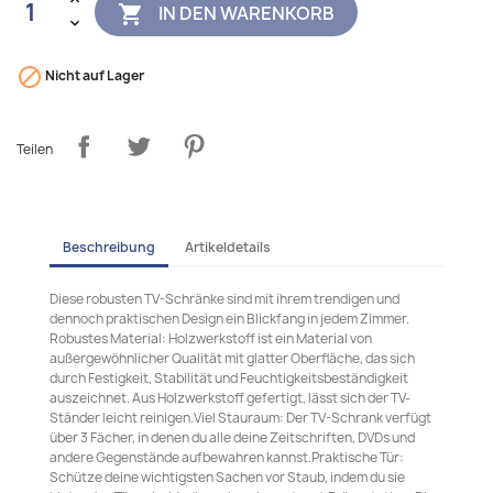
IN DEN WARENKORB


Nicht auf Lager
Teilen
Beschreibung
Artikeldetails
Diese robusten TV-Schränke sind mit ihrem trendigen und
dennoch praktischen Design ein Blickfang in jedem Zimmer.
Robustes Material: Holzwerkstoff ist ein Material von
außergewöhnlicher Qualität mit glatter Oberfläche, das sich
durch Festigkeit, Stabilität und Feuchtigkeitsbeständigkeit
auszeichnet. Aus Holzwerkstoff gefertigt, lässt sich der TV-
Ständer leicht reinigen.Viel Stauraum: Der TV-Schrank verfügt
über 3 Fächer, in denen du alle deine Zeitschriften, DVDs und
andere Gegenstände aufbewahren kannst.Praktische Tür:
Schütze deine wichtigsten Sachen vor Staub, indem du sie