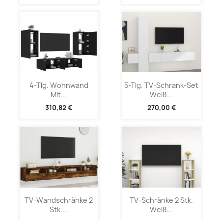
4-Tlg. Wohnwand
5-Tlg. TV-Schrank-Set
Mit...
Weiß...
310,82 €
270,00 €
TV-Wandschränke 2
TV-Schränke 2 Stk.
Stk....
Weiß...