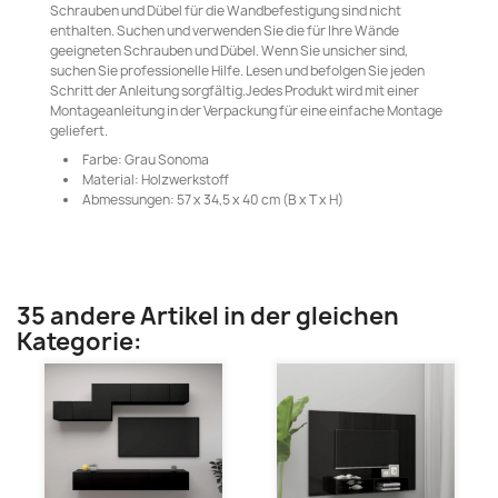
Schrauben und Dübel für die Wandbefestigung sind nicht
enthalten. Suchen und verwenden Sie die für Ihre Wände
geeigneten Schrauben und Dübel. Wenn Sie unsicher sind,
suchen Sie professionelle Hilfe. Lesen und befolgen Sie jeden
Schritt der Anleitung sorgfältig.Jedes Produkt wird mit einer
Montageanleitung in der Verpackung für eine einfache Montage
geliefert.
Farbe: Grau Sonoma
Material: Holzwerkstoff
Abmessungen: 57 x 34,5 x 40 cm (B x T x H)
35 andere Artikel in der gleichen
Kategorie: