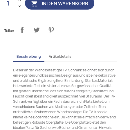
IN DEN WARENKORB

Teilen
Beschreibung
Artikeldetails
Dieser an der Wand befestigte TV-Schrank zeichnet sich durch
ein elegantes und klassisches Design aus und ist eine dekorative
und praktische Ergänzung Ihrer Einrichtung. Starkes Material:
Holzwerkstoff ist ein Material von außergewöhnlicher Qualität
mit glatter Oberfläche, das sich durch Festigkeit, Stabilität und
Feuchtigkeitsbeständigkeit auszeichnet.Viel Stauraum: Der TV-
Schrank verfügt über ein Fach, das reichlich Platz bietet, um
verschiedene Sachen wie Mediaplayer oder Zeitschriften
ordentlich aufzubewahren.Wandmontage: Die TV-Konsole
nimmt keine Bodenfläche ein. Du kannst sie einfach an der Wand
befestigen.Robuste Oberplatte: Die Oberplatte bietet den
idealen Platz für Sachen wie Bücher und Ornamente . Hinweis: