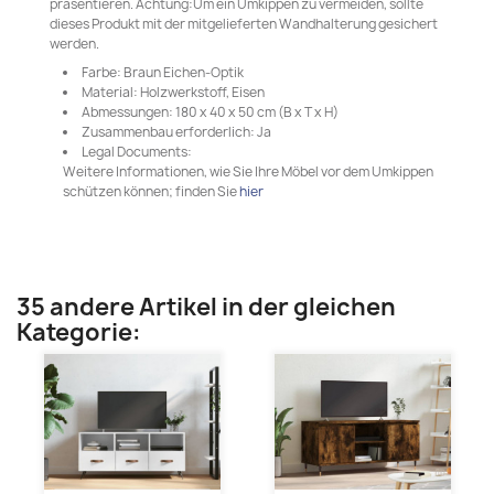
präsentieren. Achtung:Um ein Umkippen zu vermeiden, sollte
dieses Produkt mit der mitgelieferten Wandhalterung gesichert
werden.
Farbe: Braun Eichen-Optik
Material: Holzwerkstoff, Eisen
Abmessungen: 180 x 40 x 50 cm (B x T x H)
Zusammenbau erforderlich: Ja
Legal Documents:
Weitere Informationen, wie Sie Ihre Möbel vor dem Umkippen
schützen können; finden Sie
hier
35 andere Artikel in der gleichen
Kategorie: