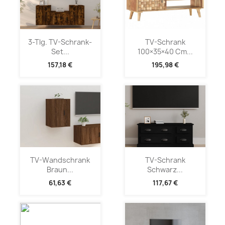
3-Tlg. TV-Schrank-
TV-Schrank
Set...
100×35×40 Cm...
157,18 €
195,98 €
TV-Wandschrank
TV-Schrank
Braun...
Schwarz...
61,63 €
117,67 €