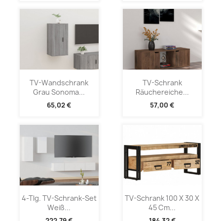
TV-Wandschrank
TV-Schrank
Grau Sonoma...
Räuchereiche...
65,02 €
57,00 €
4-Tlg. TV-Schrank-Set
TV-Schrank 100 X 30 X
Weiß...
45 Cm...
222,79 €
184,32 €