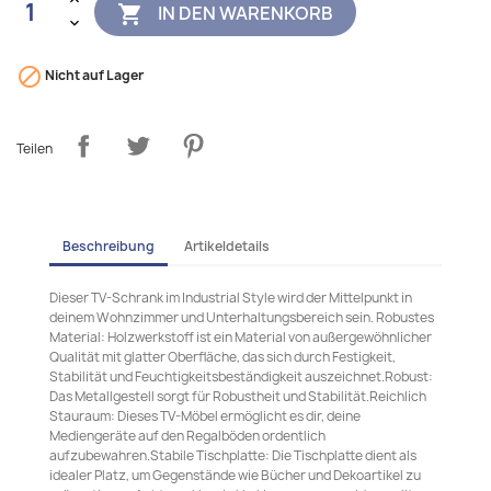
IN DEN WARENKORB


Nicht auf Lager
Teilen
Beschreibung
Artikeldetails
Dieser TV-Schrank im Industrial Style wird der Mittelpunkt in
deinem Wohnzimmer und Unterhaltungsbereich sein. Robustes
Material: Holzwerkstoff ist ein Material von außergewöhnlicher
Qualität mit glatter Oberfläche, das sich durch Festigkeit,
Stabilität und Feuchtigkeitsbeständigkeit auszeichnet.Robust:
Das Metallgestell sorgt für Robustheit und Stabilität.Reichlich
Stauraum: Dieses TV-Möbel ermöglicht es dir, deine
Mediengeräte auf den Regalböden ordentlich
aufzubewahren.Stabile Tischplatte: Die Tischplatte dient als
idealer Platz, um Gegenstände wie Bücher und Dekoartikel zu