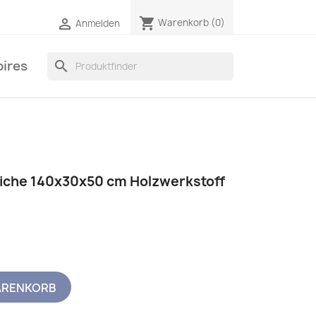
shopping_cart

Warenkorb
(0)
Anmelden
ires
search
iche 140x30x50 cm Holzwerkstoff
ARENKORB