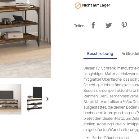

Nicht auf Lager
Teilen
Beschreibung
Artikeldet
Dieser TV-Schrank im Industrie-
Langlebiges Material: Holzwerks
mit glatter Oberfläche, das sich 
Feuchtigkeitsbeständigkeit aus
Böden, die den perfekten Platz 
Rahmen: Der Eisenrahmen verle

Stabilität.Verstellbare Füße: De
ausgestattet, die deinen Boden v
unebenem Untergrund sorgen.Prä
bietet den idealen Platz, um De
stellen. Achtung:Um ein Umkippe
mitgelieferten Wandhalterung g
Farbe: Räuchereiche