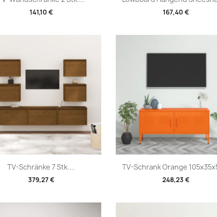
141,10 €
167,40 €
Vorschau
Vorschau


TV-Schränke 7 Stk....
TV-Schrank Orange 105x35x5
379,27 €
248,23 €