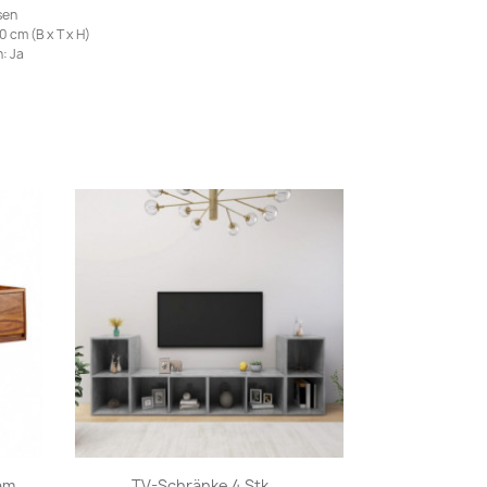
sen
 cm (B x T x H)
: Ja
Vorschau

m...
TV-Schränke 4 Stk....