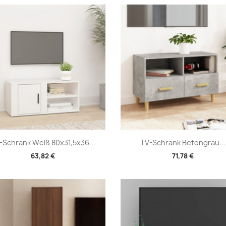
Vorschau
Vorschau


-Schrank Weiß 80x31,5x36...
TV-Schrank Betongrau...
63,82 €
71,78 €