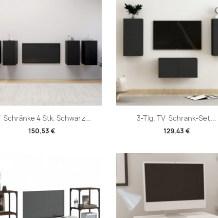
Vorschau
Vorschau


-Schränke 4 Stk. Schwarz...
3-Tlg. TV-Schrank-Set...
150,53 €
129,43 €