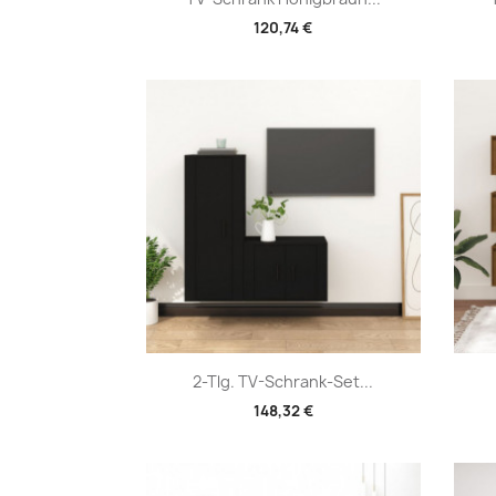
120,74 €
Vorschau

2-Tlg. TV-Schrank-Set...
148,32 €