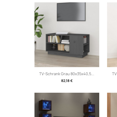
Vorschau

TV-Schrank Grau 80x35x40,5...
TV
82,18 €