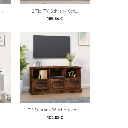
Vorschau

..
2-Tlg. TV-Schrank-Set...
166,54 €
Vorschau

TV-Schrank Räuchereiche...
104,62 €