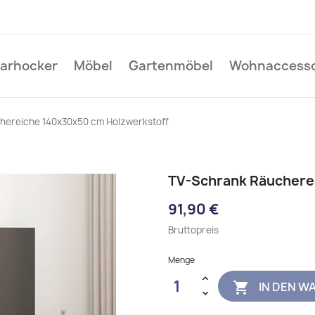
Barhocker
Möbel
Gartenmöbel
Wohnaccesso
hereiche 140x30x50 cm Holzwerkstoff
TV-Schrank Räuchere
91,90 €
Bruttopreis
Menge
IN DEN W
