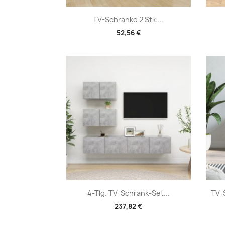
Vorschau

TV-Schränke 2 Stk....
52,56 €
Vorschau

4-Tlg. TV-Schrank-Set...
TV-
237,82 €