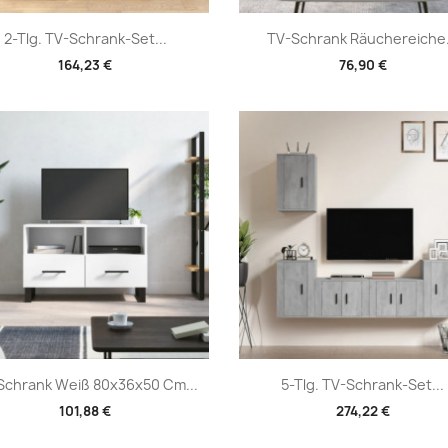
Vorschau
Vorschau


2-Tlg. TV-Schrank-Set...
TV-Schrank Räuchereiche.
164,23 €
76,90 €
Vorschau
Vorschau


Schrank Weiß 80x36x50 Cm...
5-Tlg. TV-Schrank-Set...
101,88 €
274,22 €