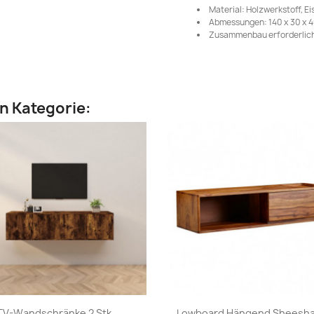
Material: Holzwerkstoff, Ei
Abmessungen: 140 x 30 x 40
Zusammenbau erforderlich
en Kategorie:
Vorschau
Vorschau


TV-Wandschränke 2 Stk....
Lowboard Hängend Sheesha