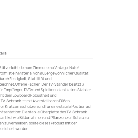
ails
Stil verleiht deinem Zimmer eine Vintage-Note!
toff ist ein Material von außergewöhnlicher Qualität
durch Festigkeit, Stabilität und
zeichnet.Offene Fächer: Der TV-Ständer besitzt 3
für Empfänger, DVDs und Spielkonsolen bieten.Stabiler
iht dem Lowboard Robustheit und
r TV-Schrank ist mit 4 verstellbaren Füßen
or Kratzern schützen und für eine stabile Position auf
sentation: Die stabile Oberplatte des TV-Schrank
koartikel wie Bilderrahmen und Pflanzen zur Schau zu
n zu vermeiden, sollte dieses Produkt mit der
esichert werden.