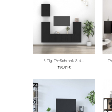
Vorschau

5-Tlg. TV-Schrank-Set...
TV
356,81 €