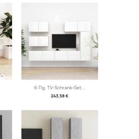
Vorschau

6-Tlg. TV-Schrank-Set...
243,58 €