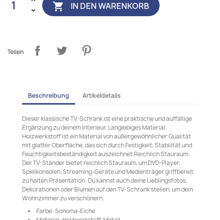
IN DEN WARENKORB

Teilen
Beschreibung
Artikeldetails
Dieser klassische TV-Schrank ist eine praktische und auffällige
Ergänzung zu deinem Interieur. Langlebiges Material:
Holzwerkstoff ist ein Material von außergewöhnlicher Qualität
mit glatter Oberfläche, das sich durch Festigkeit, Stabilität und
Feuchtigkeitsbeständigkeit auszeichnet.Reichlich Stauraum:
Der TV-Ständer bietet reichlich Stauraum, um DVD-Player,
Spielkonsolen, Streaming-Geräte und Medienträger griffbereit
zu halten.Präsentation: Du kannst auch deine Lieblingsfotos,
Dekorationen oder Blumen auf den TV-Schrank stellen, um dein
Wohnzimmer zu verschönern.
Farbe: Sonoma-Eiche
Material: Holzwerkstoff, Metall