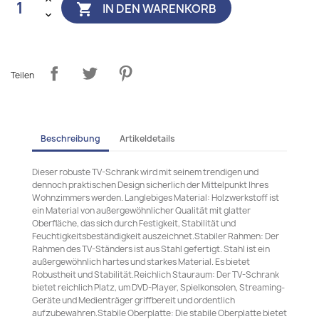
IN DEN WARENKORB

Teilen
Beschreibung
Artikeldetails
Dieser robuste TV-Schrank wird mit seinem trendigen und
dennoch praktischen Design sicherlich der Mittelpunkt Ihres
Wohnzimmers werden. Langlebiges Material: Holzwerkstoff ist
ein Material von außergewöhnlicher Qualität mit glatter
Oberfläche, das sich durch Festigkeit, Stabilität und
Feuchtigkeitsbeständigkeit auszeichnet.Stabiler Rahmen: Der
Rahmen des TV-Ständers ist aus Stahl gefertigt. Stahl ist ein
außergewöhnlich hartes und starkes Material. Es bietet
Robustheit und Stabilität.Reichlich Stauraum: Der TV-Schrank
bietet reichlich Platz, um DVD-Player, Spielkonsolen, Streaming-
Geräte und Medienträger griffbereit und ordentlich
aufzubewahren.Stabile Oberplatte: Die stabile Oberplatte bietet