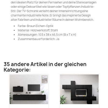
den idealen Platz für deinen Fernseher und deine Stereoanlagen
oder einige Dekoartikel wie Vasen oder Topfpflanzen.Industrie-
Stil: Der TV-Schrank verleiht deiner Inneneinrichtung eine
charmante industrielle Note. Er bringt das inspirierte Design
alter Fabriken und industrieller Räume in deinen Wohnbereich.
Farbe: Braun Eichen-Optik
Material: Holzwerkstoff, Stahl
Abmessungen: 103 x 38 x 46,5 cm (B x T x H)
Zusammenbau erforderlich: Ja
35 andere Artikel in der gleichen
Kategorie: