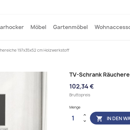
Barhocker
Möbel
Gartenmöbel
Wohnaccesso
hereiche 197x35x52 cm Holzwerkstoff
TV-Schrank Räucherei
102,34 €
Bruttopreis
Menge
IN DEN W
