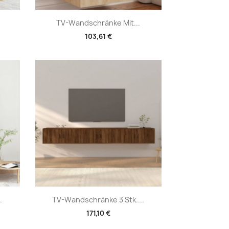
Vorschau

TV-Wandschränke Mit...
103,61 €
Vorschau

.
TV-Wandschränke 3 Stk....
171,10 €