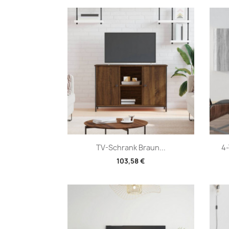
Vorschau

TV-Schrank Braun...
4-
103,58 €