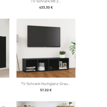
Vorschau

TV-Schrank Mit 2...
433,30 €
Vorschau

TV-Schrank Hochglanz-Grau...
57,02 €