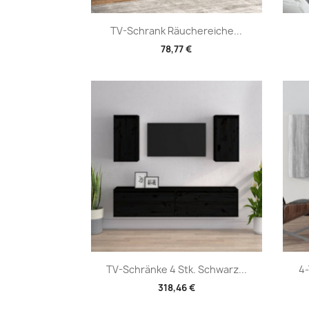
Vorschau

TV-Schrank Räuchereiche...
78,77 €
Vorschau

TV-Schränke 4 Stk. Schwarz...
4-
318,46 €