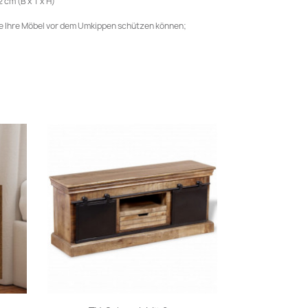
 cm (B x T x H)
ie Ihre Möbel vor dem Umkippen schützen können;