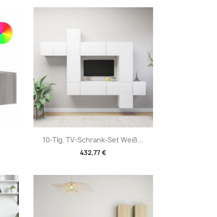
Vorschau

10-Tlg. TV-Schrank-Set Weiß...
432,77 €