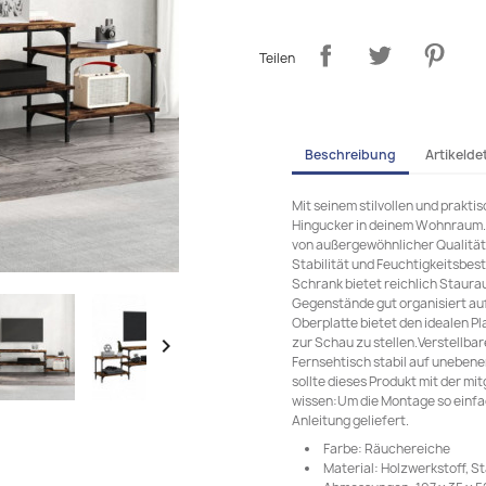
Teilen
Beschreibung
Artikeldet
Mit seinem stilvollen und prakti
Hingucker in deinem Wohnraum. L
von außergewöhnlicher Qualität m
Stabilität und Feuchtigkeitsbes
Schrank bietet reichlich Staura
Gegenstände gut organisiert au
Oberplatte bietet den idealen P
zur Schau zu stellen.Verstellbar

Fernsehtisch stabil auf unebe
sollte dieses Produkt mit der m
wissen:Um die Montage so einfac
Anleitung geliefert.
Farbe: Räuchereiche
Material: Holzwerkstoff, St