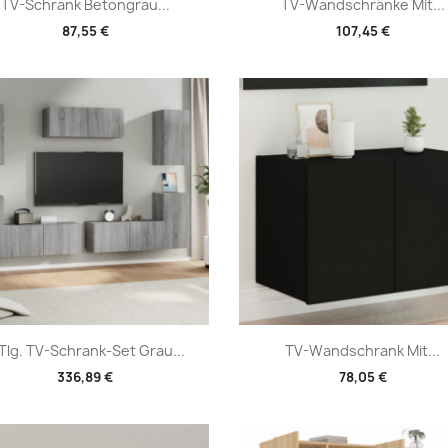
Vorschau
Vorschau


TV-Schrank Betongrau...
TV-Wandschränke Mit...
87,55 €
107,45 €
Vorschau
Vorschau


Tlg. TV-Schrank-Set Grau...
TV-Wandschrank Mit...
336,89 €
78,05 €