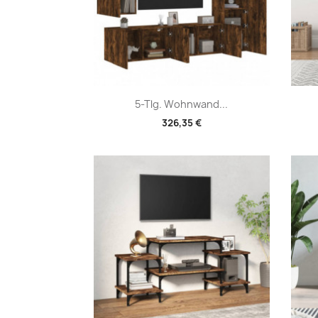
Vorschau

5-Tlg. Wohnwand...
326,35 €