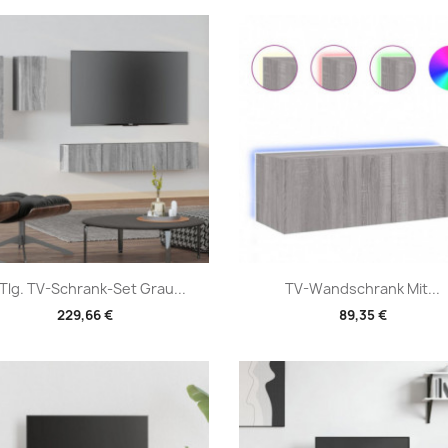
Vorschau
Vorschau


Tlg. TV-Schrank-Set Grau...
TV-Wandschrank Mit...
229,66 €
89,35 €