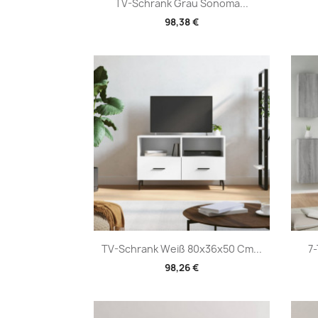
Vorschau

TV-Schrank Grau Sonoma...
98,38 €
Vorschau

TV-Schrank Weiß 80x36x50 Cm...
7-
98,26 €