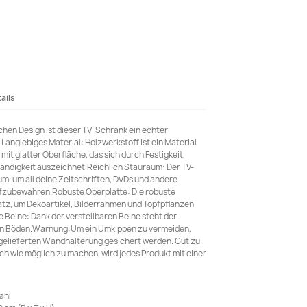
ails
schen Design ist dieser TV-Schrank ein echter
anglebiges Material: Holzwerkstoff ist ein Material
it glatter Oberfläche, das sich durch Festigkeit,
tändigkeit auszeichnet.Reichlich Stauraum: Der TV-
um, um all deine Zeitschriften, DVDs und andere
fzubewahren.Robuste Oberplatte: Die robuste
latz, um Dekoartikel, Bilderrahmen und Topfpflanzen
e Beine: Dank der verstellbaren Beine steht der
nen Böden.Warnung:Um ein Umkippen zu vermeiden,
itgelieferten Wandhalterung gesichert werden. Gut zu
h wie möglich zu machen, wird jedes Produkt mit einer
ahl