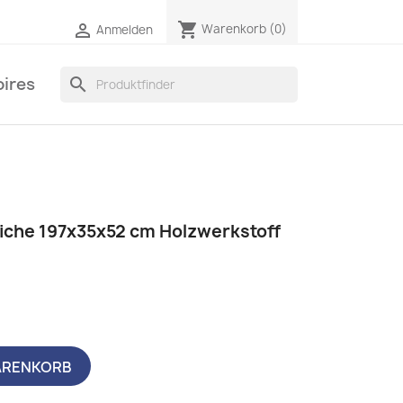
shopping_cart

Warenkorb
(0)
Anmelden
ires
search
che 197x35x52 cm Holzwerkstoff
ARENKORB