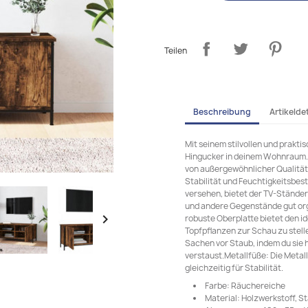
Teilen
Beschreibung
Artikeldet
Mit seinem stilvollen und prakti
Hingucker in deinem Wohnraum. L
von außergewöhnlicher Qualität m
Stabilität und Feuchtigkeitsbes
versehen, bietet der TV-Ständer 
und andere Gegenstände gut or

robuste Oberplatte bietet den i
Topfpflanzen zur Schau zu stell
Sachen vor Staub, indem du sie 
verstaust.Metallfüße: Die Metal
gleichzeitig für Stabilität.
Farbe: Räuchereiche
Material: Holzwerkstoff, St