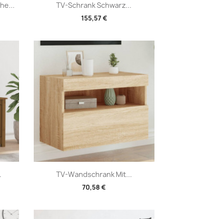
Vorschau

e...
TV-Schrank Schwarz...
155,57 €
Vorschau

.
TV-Wandschrank Mit...
70,58 €