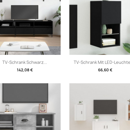
Vorschau
Vorschau


TV-Schrank Schwarz...
TV-Schrank Mit LED-Leuchte
142,08 €
66,60 €