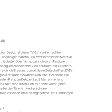
ails
schen Design ist dieser TV-Schrank ein echter
anglebiges Material: Holzwerkstoff ist ein Material
it glatter Oberfläche, das sich durch Festigkeit,
tändigkeit auszeichnet.Viel Stauraum: Mit 4 Fächern
reichlich Stauraum, um all deine Zeitschriften, DVDs
ganisiert aufzubewahren.Robuste Oberplatte: Die
dealen Platz, um Dekoartikel, Bilderrahmen und
en.Praktische Türen: Schütze deine wichtigsten
hinter den Türen im Medienschrank
lfüße verleihen ihm eine angenehme Optik und sorgen
ahl