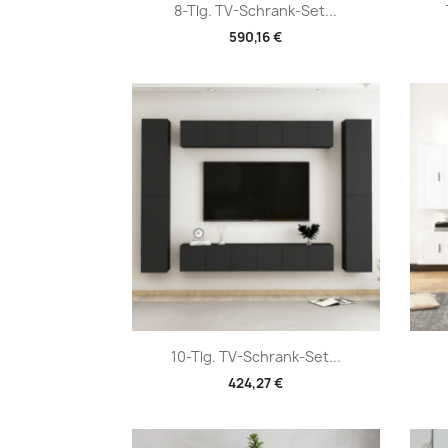
Vorschau

8-Tlg. TV-Schrank-Set...
590,16 €
Vorschau

10-Tlg. TV-Schrank-Set...
424,27 €