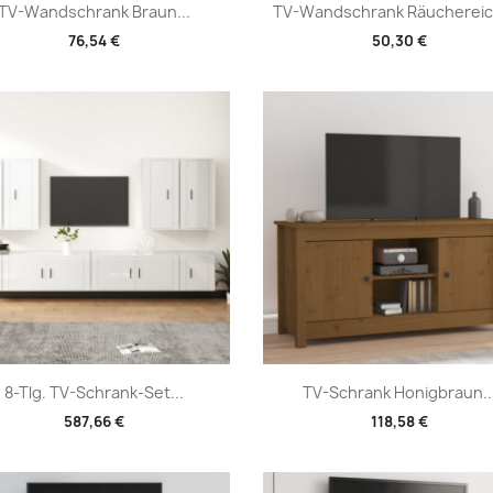
Vorschau
Vorschau


TV-Wandschrank Braun...
TV-Wandschrank Räuchereich
76,54 €
50,30 €
Vorschau
Vorschau


8-Tlg. TV-Schrank-Set...
TV-Schrank Honigbraun..
587,66 €
118,58 €