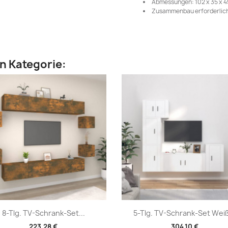
Abmessungen: 102 x 35 x 45
Zusammenbau erforderlich
en Kategorie:
Vorschau
Vorschau


8-Tlg. TV-Schrank-Set...
5-Tlg. TV-Schrank-Set Weiß
223,28 €
304,10 €