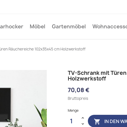
Barhocker
Möbel
Gartenmöbel
Wohnaccesso
üren Räuchereiche 102x35x45 cm Holzwerkstoff
TV-Schrank mit Türe
Holzwerkstoff
70,08 €
Bruttopreis
Menge
IN DEN W
