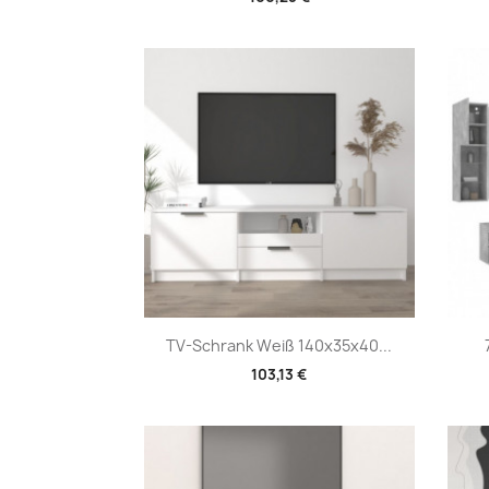
Vorschau

TV-Schrank Weiß 140x35x40...
103,13 €