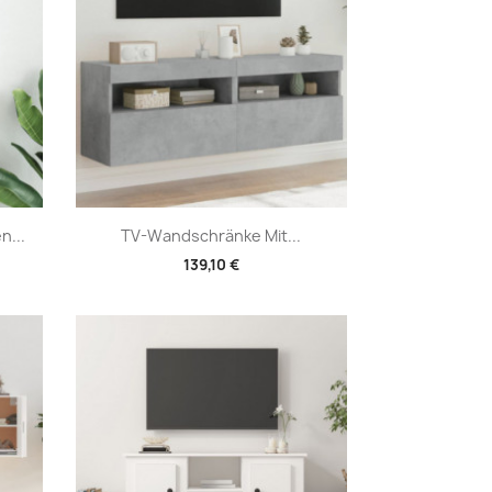
Vorschau

n...
TV-Wandschränke Mit...
139,10 €