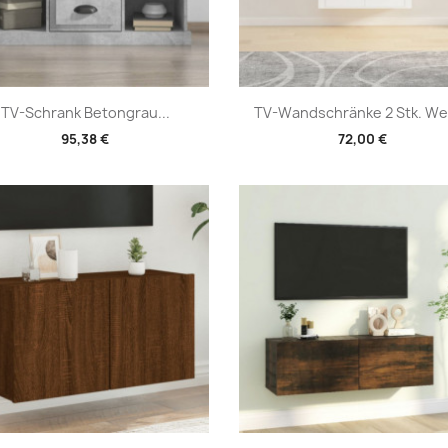
Vorschau
Vorschau


TV-Schrank Betongrau...
TV-Wandschränke 2 Stk. Wei
95,38 €
72,00 €