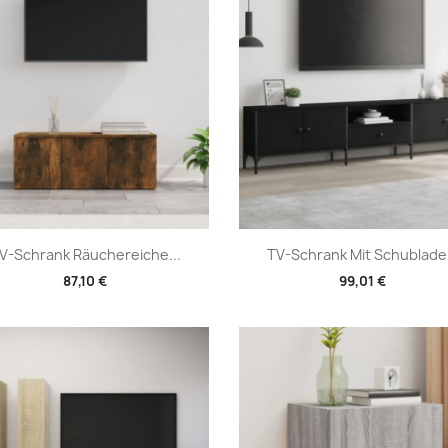
Vorschau
Vorschau


V-Schrank Räuchereiche...
TV-Schrank Mit Schublade.
87,10 €
99,01 €