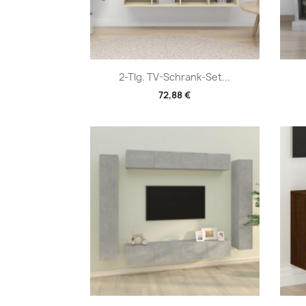
Vorschau

2-Tlg. TV-Schrank-Set...
72,88 €