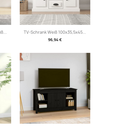
Vorschau

ß...
TV-Schrank Weiß 100x35,5x45...
96,94 €