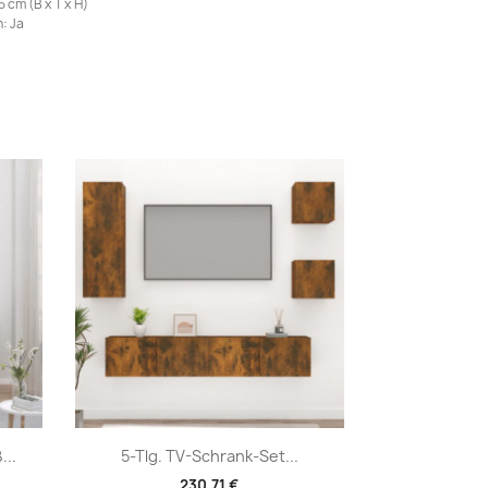
 cm (B x T x H)
: Ja
Vorschau

...
5-Tlg. TV-Schrank-Set...
230,71 €