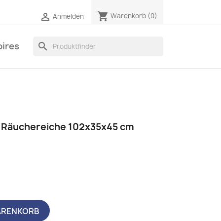
shopping_cart

Warenkorb
(0)
Anmelden
ires
search
n Räuchereiche 102x35x45 cm
ARENKORB