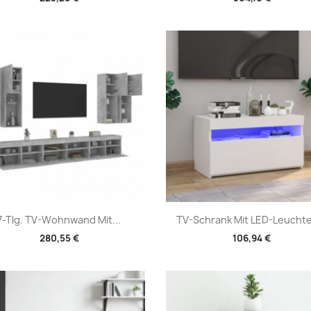
Vorschau
Vorschau


7-Tlg. TV-Wohnwand Mit...
TV-Schrank Mit LED-Leuchte
280,55 €
106,94 €