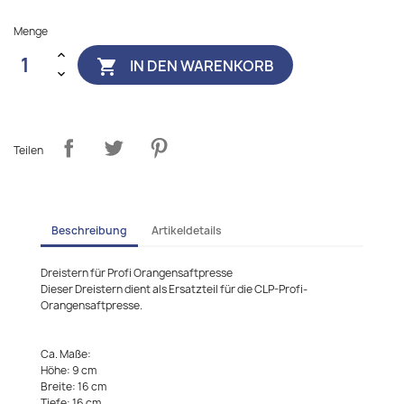
Menge
IN DEN WARENKORB

Teilen
Beschreibung
Artikeldetails
Dreistern für Profi Orangensaftpresse
Dieser Dreistern dient als Ersatzteil für die CLP-Profi-
Orangensaftpresse.
Ca. Maße:
Höhe: 9 cm
Breite: 16 cm
Tiefe: 16 cm