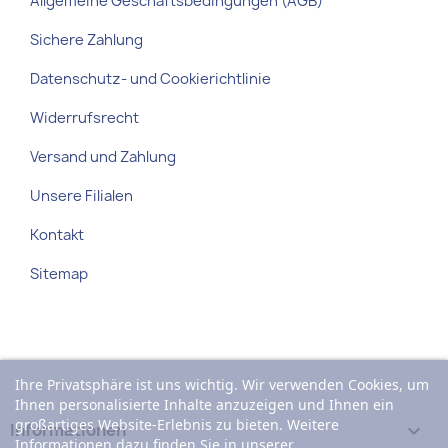
Allgemeine Geschäftsbedingungen (AGB)
Sichere Zahlung
Datenschutz- und Cookierichtlinie
Widerrufsrecht
Versand und Zahlung
Unsere Filialen
Kontakt
Sitemap
Ihre Privatsphäre ist uns wichtig. Wir verwenden Cookies, um
Ihnen personalisierte Inhalte anzuzeigen und Ihnen ein
großartiges Website-Erlebnis zu bieten. Weitere
Informationen

Informationen dazu finden Sie in unserer