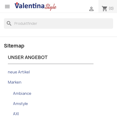

shopping_cart

(0)
search
Sitemap
UNSER ANGEBOT
neue Artikel
Marken
Ambiance
Amstyle
AXI