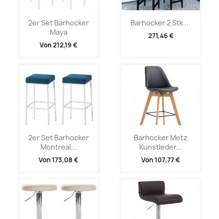
2er Set Barhocker
Barhocker 2 Stk....
Maya
271,46 €
Von
212,19 €
2er Set Barhocker
Barhocker Metz
Montreal...
Kunstleder...
Von
173,08 €
Von
107,77 €