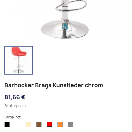
Barhocker Braga Kunstleder chrom
81,66 €
Bruttopreis
Farbe: rot
schwarz
weiß
creme
braun
orange
grau
rot