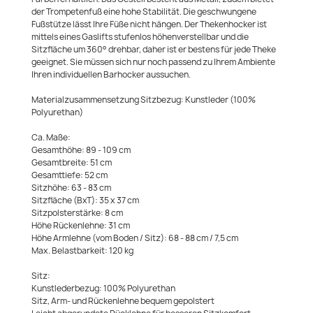
der Trompetenfuß eine hohe Stabilität. Die geschwungene
Fußstütze lässt Ihre Füße nicht hängen. Der Thekenhocker ist
mittels eines Gaslifts stufenlos höhenverstellbar und die
Sitzfläche um 360° drehbar, daher ist er bestens für jede Theke
geeignet. Sie müssen sich nur noch passend zu Ihrem Ambiente
Ihren individuellen Barhocker aussuchen.
Materialzusammensetzung Sitzbezug: Kunstleder (100%
Polyurethan)
Ca. Maße:
Gesamthöhe: 89 - 109 cm
Gesamtbreite: 51 cm
Gesamttiefe: 52 cm
Sitzhöhe: 63 - 83 cm
Sitzfläche (BxT): 35 x 37 cm
Sitzpolsterstärke: 8 cm
Höhe Rückenlehne: 31 cm
Höhe Armlehne (vom Boden / Sitz): 68 - 88 cm / 7,5 cm
Max. Belastbarkeit: 120 kg
Sitz:
Kunstlederbezug: 100% Polyurethan
Sitz, Arm- und Rückenlehne bequem gepolstert