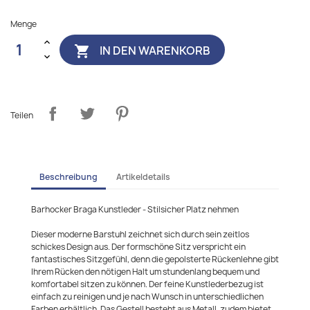
Menge
IN DEN WARENKORB

Teilen
Beschreibung
Artikeldetails
Barhocker Braga Kunstleder - Stilsicher Platz nehmen
Dieser moderne Barstuhl zeichnet sich durch sein zeitlos
schickes Design aus. Der formschöne Sitz verspricht ein
fantastisches Sitzgefühl, denn die gepolsterte Rückenlehne gibt
Ihrem Rücken den nötigen Halt um stundenlang bequem und
komfortabel sitzen zu können. Der feine Kunstlederbezug ist
einfach zu reinigen und je nach Wunsch in unterschiedlichen
Farben erhältlich. Das Gestell besteht aus Metall, zudem bietet