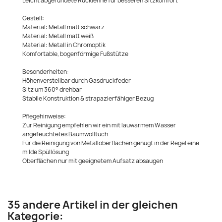
Leicht abgerundete Rücklehne für besseren Sitzkomfort
Gestell:
Material: Metall matt schwarz
Material: Metall matt weiß
Material: Metall in Chromoptik
Komfortable, bogenförmige Fußstütze
Besonderheiten:
Höhenverstellbar durch Gasdruckfeder
Sitz um 360° drehbar
Stabile Konstruktion & strapazierfähiger Bezug
Pflegehinweise:
Zur Reinigung empfehlen wir ein mit lauwarmem Wasser
angefeuchtetes Baumwolltuch
Für die Reinigung von Metalloberflächen genügt in der Regel eine
milde Spüllösung
Oberflächen nur mit geeignetem Aufsatz absaugen
35 andere Artikel in der gleichen
Kategorie: