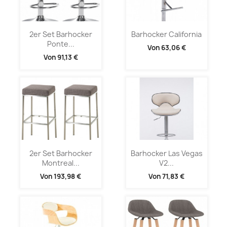
2er Set Barhocker
Barhocker California
Ponte...
Von
63,06 €
Von
91,13 €
2er Set Barhocker
Barhocker Las Vegas
Montreal...
V2...
Von
193,98 €
Von
71,83 €