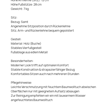
Höhe Armlehne (Sitz): 12 cm
Höhe Fußstütze: 28 cm
Gewicht: 7 kg
Sitz:
Bezug: Samt
Angenehme Sitzposition durch Rückenlehne
Sitz, Arm- und Rückenlehne bequem gepolstert
Gestell:
Material: Holz (Buche)
Stabiles Vierfußgestell
Fußablage aus edlem Metall
Besonderheiten:
Moderner Look trifft auf optimalen Komfort
Stabile Konstruktion & strapazierfähiger Bezug
Komfortables Sitzen auch nach mehreren Stunden
Pflegehinweise:
Leichte Verschmutzung mit feuchtem Baumwolltuch abwischen
Oberflächen nur mit geeignetem Aufsatz absaugen
Zur Reinigung empfehlen wir ein mit lauwarmem Wasser
angefeuchtetes Baumwolltuch