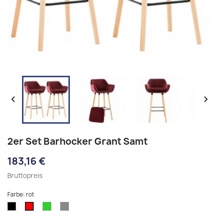


2er Set Barhocker Grant Samt
183,16 €
Bruttopreis
Farbe: rot
schwarz
grün
grau
rot