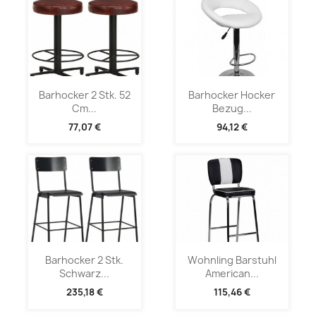
Barhocker 2 Stk. 52
Barhocker Hocker
Cm...
Bezug...
77,07 €
94,12 €
Barhocker 2 Stk.
Wohnling Barstuhl
Schwarz...
American...
235,18 €
115,46 €