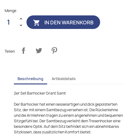
Menge
IN DEN WARENKORB

Teilen
Beschreibung
Artikeldetails
2er Set Barhocker Grant Samt
Der Barhocker hat einen sesselartigen und dick gepolsterten
Sitz, der mit einem Samtbezug versehen ist. Die Rückenlehne
und die Armlehnen tragen zu einem angenehmen und bequemen
Sitzgefühl bei. Der Samtbezug verleiht dem Tresenhocker eine
besondere Optik. Auf dem Sitz befindet sich ein abnehmbares
Sitzkissen, dass zusätzlichen Komfort bietet.