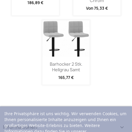
Chrom
186,89 €
Von
75,33 €
Barhocker 2 Stk.
Hellgrau Samt
165,77 €
Ihre Privatsphäre ist uns wichtig. Wir verwenden Cookies, um
Ihnen personalisierte Inhalte anzuzeigen und Ihnen ein
großartiges Website-Erlebnis zu bieten. Weitere
Informationen

Informationen dazu finden Sie in unserer