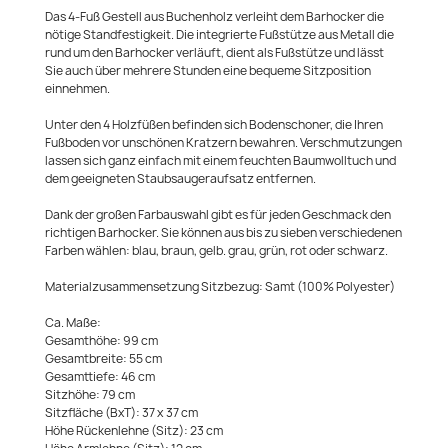
Das 4-Fuß Gestell aus Buchenholz verleiht dem Barhocker die
nötige Standfestigkeit. Die integrierte Fußstütze aus Metall die
rund um den Barhocker verläuft, dient als Fußstütze und lässt
Sie auch über mehrere Stunden eine bequeme Sitzposition
einnehmen.
Unter den 4 Holzfüßen befinden sich Bodenschoner, die Ihren
Fußboden vor unschönen Kratzern bewahren. Verschmutzungen
lassen sich ganz einfach mit einem feuchten Baumwolltuch und
dem geeigneten Staubsaugeraufsatz entfernen.
Dank der großen Farbauswahl gibt es für jeden Geschmack den
richtigen Barhocker. Sie können aus bis zu sieben verschiedenen
Farben wählen: blau, braun, gelb. grau, grün, rot oder schwarz.
Materialzusammensetzung Sitzbezug: Samt (100% Polyester)
Ca. Maße:
Gesamthöhe: 99 cm
Gesamtbreite: 55 cm
Gesamttiefe: 46 cm
Sitzhöhe: 79 cm
Sitzfläche (BxT): 37 x 37 cm
Höhe Rückenlehne (Sitz): 23 cm