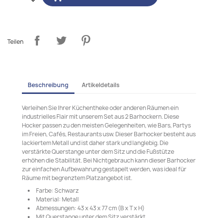
Teilen
Beschreibung
Artikeldetails
Verleihen Sie Ihrer Küchentheke oder anderen Räumen ein
industrielles Flair mit unserem Set aus 2 Barhockern. Diese
Hocker passen zu den meisten Gelegenheiten, wie Bars, Partys
im Freien, Cafés, Restaurants usw. Dieser Barhocker besteht aus
lackiertem Metall und ist daher stark und langlebig. Die
verstärkte Querstange unter dem Sitz und die Fußstütze
erhöhen die Stabilität. Bei Nichtgebrauch kann dieser Barhocker
zur einfachen Aufbewahrung gestapelt werden, was ideal für
Räume mit begrenztem Platzangebot ist.
Farbe: Schwarz
Material: Metall
Abmessungen: 43 x 43 x 77 cm (B x T x H)
Mit Querstange unter dem Sitz verstärkt