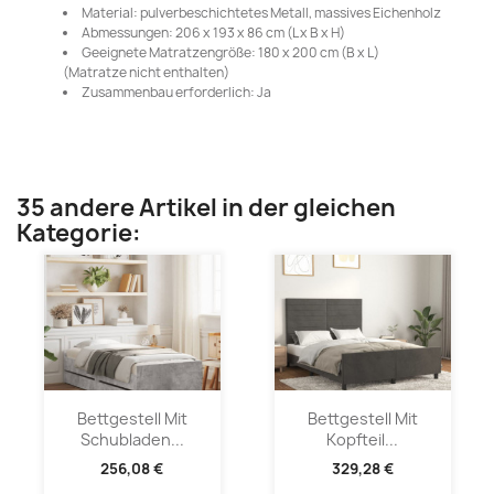
Material: pulverbeschichtetes Metall, massives Eichenholz
Abmessungen: 206 x 193 x 86 cm (L x B x H)
Geeignete Matratzengröße: 180 x 200 cm (B x L)
(Matratze nicht enthalten)
Zusammenbau erforderlich: Ja
35 andere Artikel in der gleichen
Kategorie:
Bettgestell Mit
Bettgestell Mit
Schubladen...
Kopfteil...
256,08 €
329,28 €