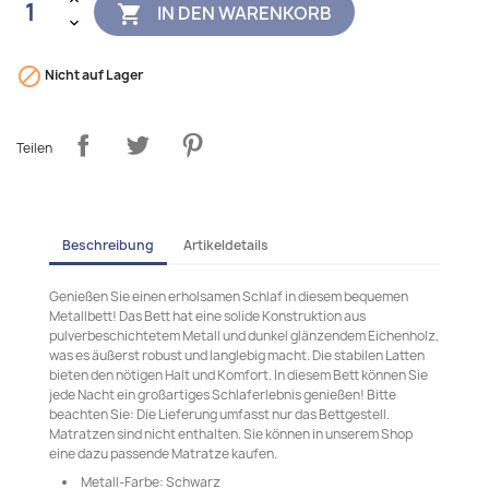
IN DEN WARENKORB


Nicht auf Lager
Teilen
Beschreibung
Artikeldetails
Genießen Sie einen erholsamen Schlaf in diesem bequemen
Metallbett! Das Bett hat eine solide Konstruktion aus
pulverbeschichtetem Metall und dunkel glänzendem Eichenholz,
was es äußerst robust und langlebig macht. Die stabilen Latten
bieten den nötigen Halt und Komfort. In diesem Bett können Sie
jede Nacht ein großartiges Schlaferlebnis genießen! Bitte
beachten Sie: Die Lieferung umfasst nur das Bettgestell.
Matratzen sind nicht enthalten. Sie können in unserem Shop
eine dazu passende Matratze kaufen.
Metall-Farbe: Schwarz