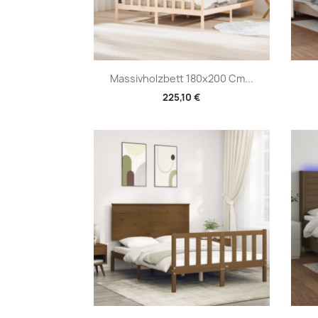
Vorschau

Massivholzbett 180x200 Cm...
225,10 €