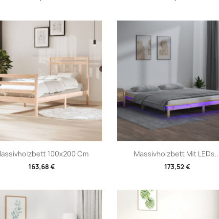
Vorschau
Vorschau


assivholzbett 100x200 Cm
Massivholzbett Mit LEDs..
163,68 €
173,52 €