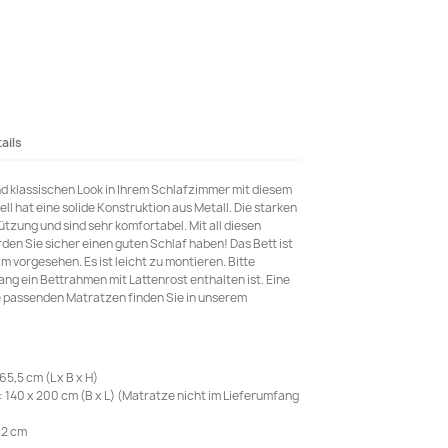
ails
d klassischen Look in Ihrem Schlafzimmer mit diesem
l hat eine solide Konstruktion aus Metall. Die starken
ützung und sind sehr komfortabel. Mit all diesen
en Sie sicher einen guten Schlaf haben! Das Bett ist
 vorgesehen. Es ist leicht zu montieren. Bitte
ng ein Bettrahmen mit Lattenrost enthalten ist. Eine
ie passenden Matratzen finden Sie in unserem
5,5 cm (L x B x H)
140 x 200 cm (B x L) (Matratze nicht im Lieferumfang
32 cm