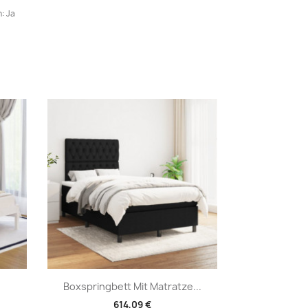
: Ja
Vorschau

Boxspringbett Mit Matratze...
614,09 €