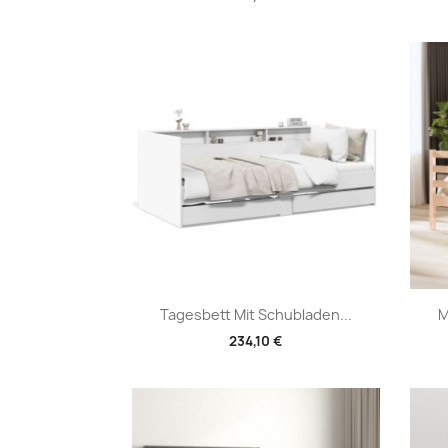
Vorschau

Tagesbett Mit Schubladen...
M
234,10 €