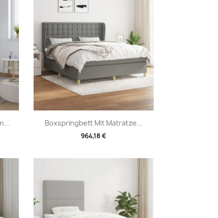
Vorschau

...
Boxspringbett Mit Matratze...
964,18 €