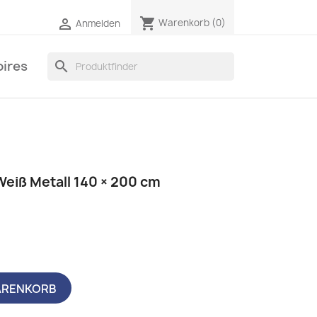
shopping_cart

Warenkorb
(0)
Anmelden
ires
search
Weiß Metall 140 × 200 cm
ARENKORB