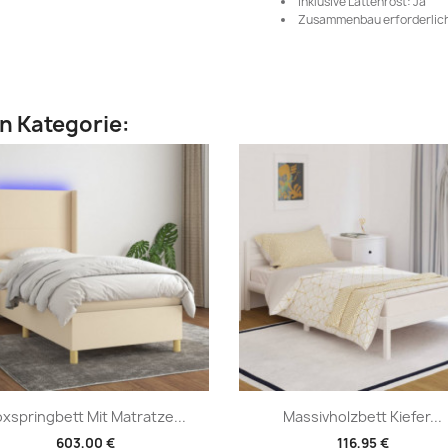
Inklusive Lattenrost: Ja
Zusammenbau erforderlich
en Kategorie:
Vorschau
Vorschau


xspringbett Mit Matratze...
Massivholzbett Kiefer...
603,00 €
116,95 €