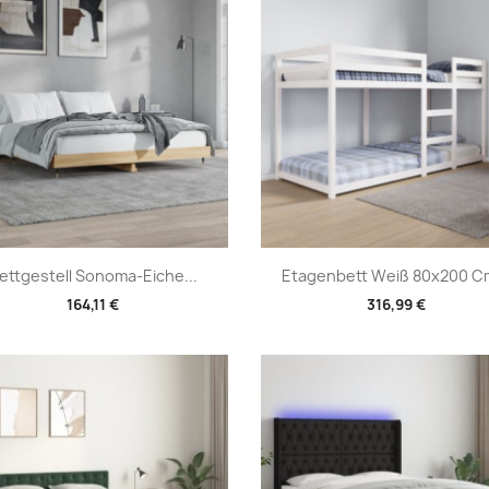
Vorschau
Vorschau


ettgestell Sonoma-Eiche...
Etagenbett Weiß 80x200 Cm
164,11 €
316,99 €