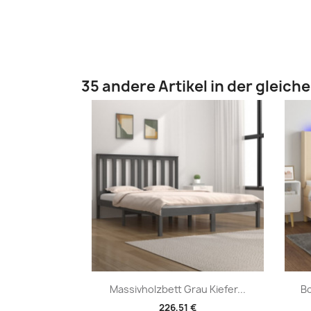
35 andere Artikel in der gleich
Vorschau

Massivholzbett Grau Kiefer...
Bo
226,51 €