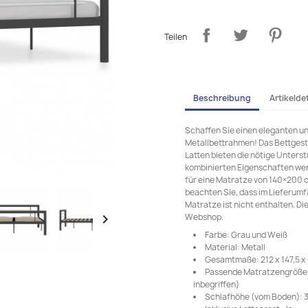
Teilen
Beschreibung
Artikeldet
Schaffen Sie einen eleganten un
Metallbettrahmen! Das Bettgestel
Latten bieten die nötige Unterst
kombinierten Eigenschaften werd
für eine Matratze von 140×200 cm
beachten Sie, dass im Lieferumfa
Matratze ist nicht enthalten. D
Webshop.

Farbe: Grau und Weiß
Material: Metall
Gesamtmaße: 212 x 147,5 x 6
Passende Matratzengröße: 
inbegriffen)
Schlafhöhe (vom Boden): 