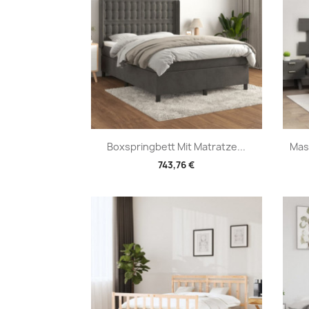
Vorschau

Boxspringbett Mit Matratze...
Mas
743,76 €