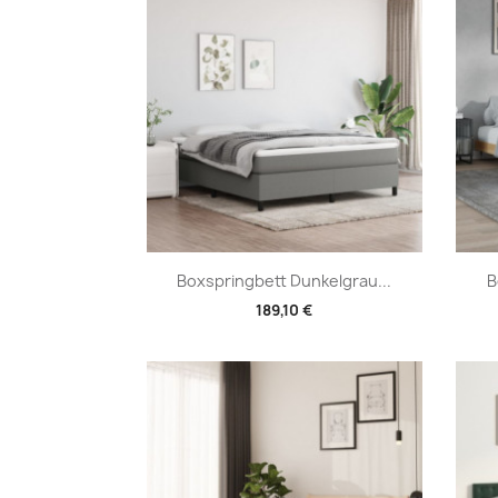
Vorschau

Boxspringbett Dunkelgrau...
B
189,10 €