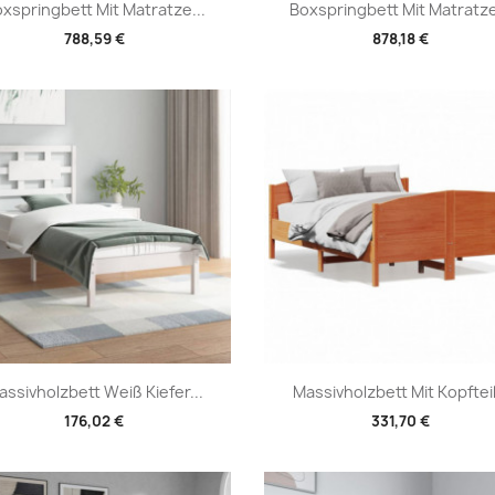
Vorschau
Vorschau


xspringbett Mit Matratze...
Boxspringbett Mit Matratze
788,59 €
878,18 €
Vorschau
Vorschau


assivholzbett Weiß Kiefer...
Massivholzbett Mit Kopfteil.
176,02 €
331,70 €