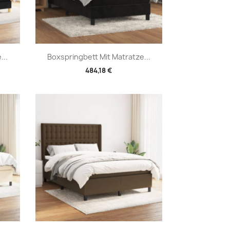
Vorschau

...
Boxspringbett Mit Matratze...
484,18 €