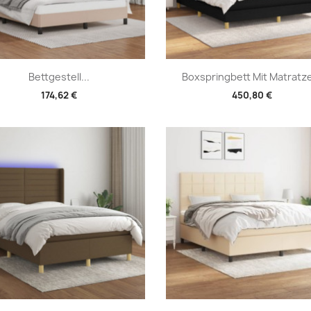
Vorschau
Vorschau


Bettgestell...
Boxspringbett Mit Matratze
174,62 €
450,80 €