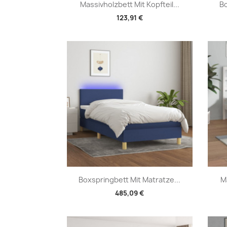
Vorschau

Massivholzbett Mit Kopfteil...
Bo
123,91 €
Vorschau

Boxspringbett Mit Matratze...
M
485,09 €