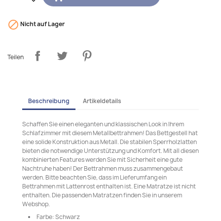

Nicht auf Lager
Teilen
Beschreibung
Artikeldetails
Schaffen Sie einen eleganten und klassischen Look in Ihrem
Schlafzimmer mit diesem Metallbettrahmen! Das Bettgestell hat
eine solide Konstruktion aus Metall. Die stabilen Sperrholzlatten
bieten die notwendige Unterstützung und Komfort. Mit all diesen
kombinierten Features werden Sie mit Sicherheit eine gute
Nachtruhe haben! Der Bettrahmen muss zusammengebaut
werden. Bitte beachten Sie, dass im Lieferumfang ein
Bettrahmen mit Lattenrost enthalten ist. Eine Matratze ist nicht
enthalten. Die passenden Matratzen finden Sie in unserem
Webshop.
Farbe: Schwarz