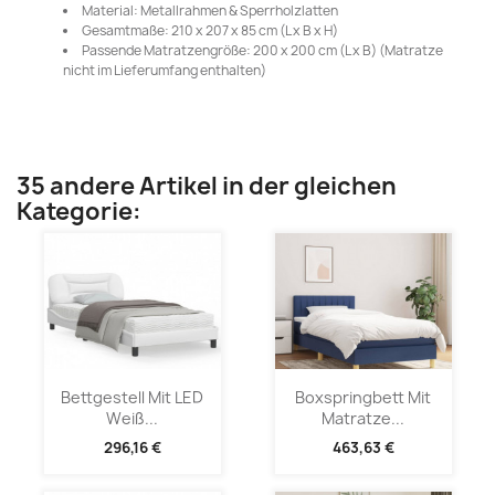
Material: Metallrahmen & Sperrholzlatten
Gesamtmaße: 210 x 207 x 85 cm (L x B x H)
Passende Matratzengröße: 200 x 200 cm (L x B) (Matratze
nicht im Lieferumfang enthalten)
35 andere Artikel in der gleichen
Kategorie:
Bettgestell Mit LED
Boxspringbett Mit
Weiß...
Matratze...
296,16 €
463,63 €