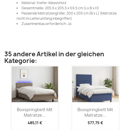
Material: Kiefer-Massivholz
Gesamtmaße: 205,5 x 205,5 x 69,5 cm (L x B x H)
Passende Matratzengröße: 200 x 200 cm (B x L) (Matratze
nicht im Lieferumfang inbegriffen)
Zusammenbau erforderlich: Ja
35 andere Artikel in der gleichen
Kategorie:
Boxspringbett Mit
Boxspringbett Mit
Matratze...
Matratze...
485,11 €
577,75 €