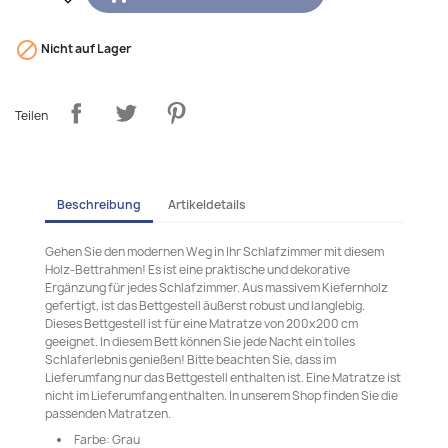

Nicht auf Lager
Teilen
Beschreibung
Artikeldetails
Gehen Sie den modernen Weg in Ihr Schlafzimmer mit diesem
Holz-Bettrahmen! Es ist eine praktische und dekorative
Ergänzung für jedes Schlafzimmer. Aus massivem Kiefernholz
gefertigt, ist das Bettgestell äußerst robust und langlebig.
Dieses Bettgestell ist für eine Matratze von 200x200 cm
geeignet. In diesem Bett können Sie jede Nacht ein tolles
Schlaferlebnis genießen! Bitte beachten Sie, dass im
Lieferumfang nur das Bettgestell enthalten ist. Eine Matratze ist
nicht im Lieferumfang enthalten. In unserem Shop finden Sie die
passenden Matratzen.
Farbe: Grau