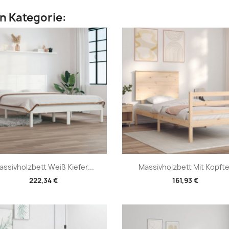
en Kategorie:
Vorschau
Vorschau


assivholzbett Weiß Kiefer...
Massivholzbett Mit Kopftei
222,34 €
161,93 €