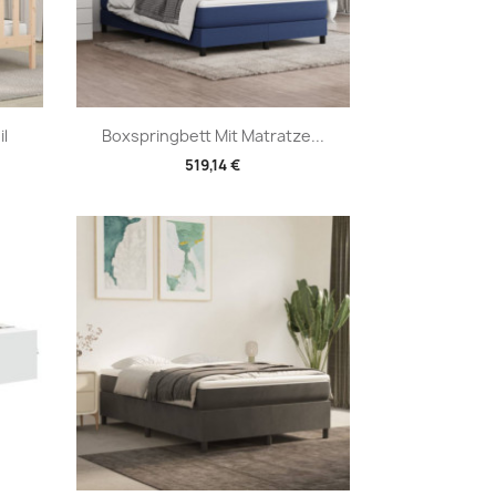
Vorschau

l
Boxspringbett Mit Matratze...
519,14 €