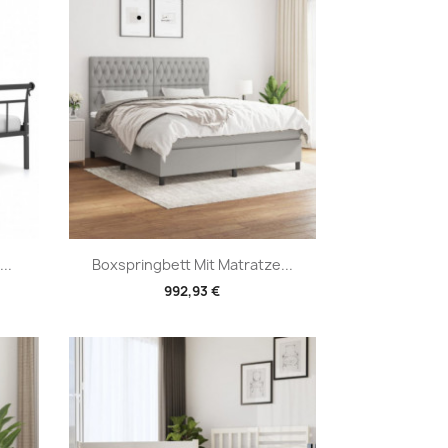
Vorschau

..
Boxspringbett Mit Matratze...
992,93 €