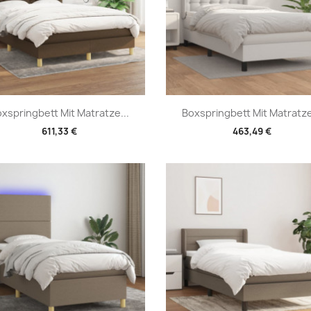
Vorschau
Vorschau


xspringbett Mit Matratze...
Boxspringbett Mit Matratze
611,33 €
463,49 €