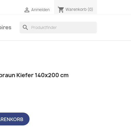
shopping_cart

Warenkorb
(0)
Anmelden
ires
search
braun Kiefer 140x200 cm
ARENKORB