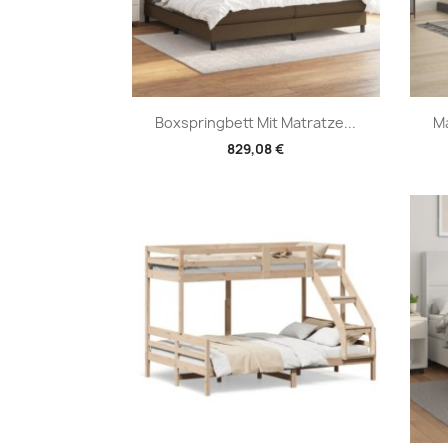
Vorschau

Boxspringbett Mit Matratze...
Ma
829,08 €