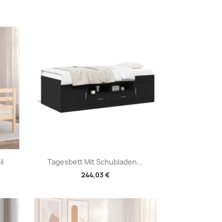
Vorschau

l
Tagesbett Mit Schubladen...
244,03 €