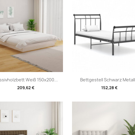
Vorschau
Vorschau


sivholzbett Weiß 150x200...
Bettgestell Schwarz Metall.
209,62 €
152,28 €