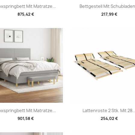
Vorschau
Vorschau


xspringbett Mit Matratze...
Bettgestell Mit Schubladen.
875,42 €
217,99 €
Vorschau
Vorschau


xspringbett Mit Matratze...
Lattenroste 2 Stk. Mit 28..
901,58 €
254,02 €