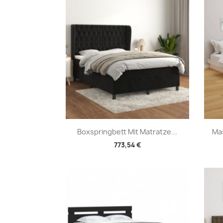
Vorschau

Boxspringbett Mit Matratze...
Mas
773,54 €