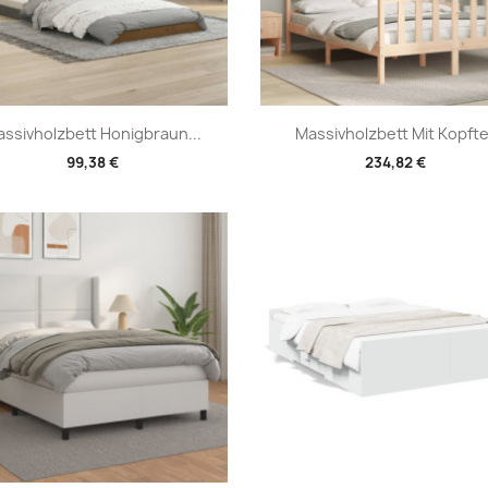
Vorschau
Vorschau


ssivholzbett Honigbraun...
Massivholzbett Mit Kopftei
99,38 €
234,82 €