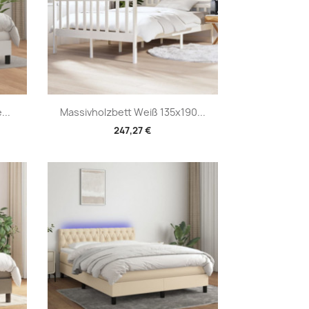
Vorschau

...
Massivholzbett Weiß 135x190...
247,27 €