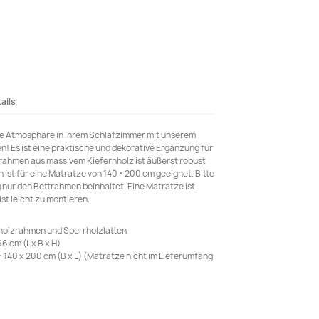
ails
le Atmosphäre in Ihrem Schlafzimmer mit unserem
! Es ist eine praktische und dekorative Ergänzung für
trahmen aus massivem Kiefernholz ist äußerst robust
 ist für eine Matratze von 140 × 200 cm geeignet. Bitte
 nur den Bettrahmen beinhaltet. Eine Matratze ist
ist leicht zu montieren.
nholzrahmen und Sperrholzlatten
6 cm (L x B x H)
140 x 200 cm (B x L) (Matratze nicht im Lieferumfang