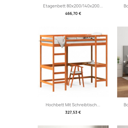
Vorschau

Etagenbett 80x200/140x200...
Bo
466,70 €
Vorschau

Hochbett Mit Schreibtisch...
Bo
327,53 €