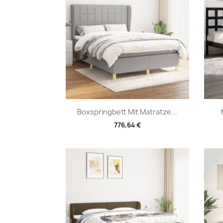
Vorschau

Boxspringbett Mit Matratze...
776,64 €