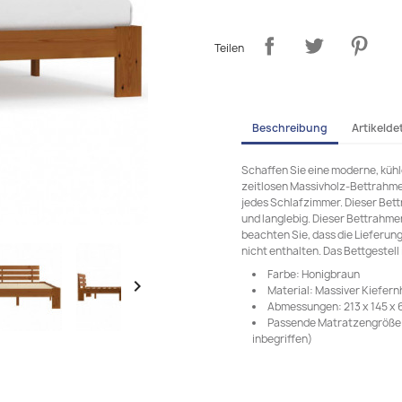
Teilen
Beschreibung
Artikeldet
Schaffen Sie eine moderne, küh
zeitlosen Massivholz-Bettrahmen
jedes Schlafzimmer. Dieser Bet
und langlebig. Dieser Bettrahmen
beachten Sie, dass die Lieferung
nicht enthalten. Das Bettgestell 
Farbe: Honigbraun

Material: Massiver Kiefer
Abmessungen: 213 x 145 x 6
Passende Matratzengröße: 
inbegriffen)