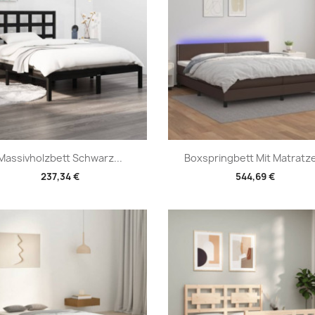
Vorschau
Vorschau


Massivholzbett Schwarz...
Boxspringbett Mit Matratze
237,34 €
544,69 €