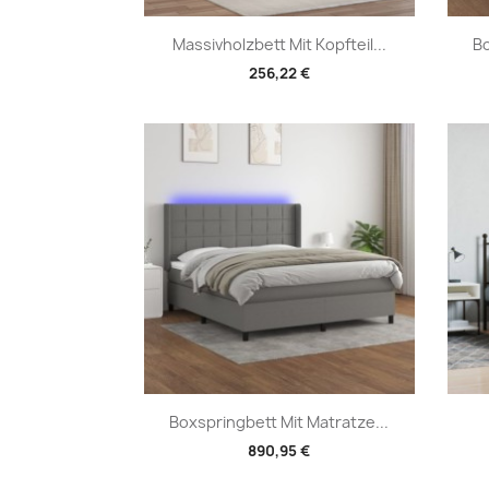
Vorschau

Massivholzbett Mit Kopfteil...
Bo
256,22 €
Vorschau

Boxspringbett Mit Matratze...
890,95 €