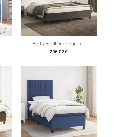
Vorschau

..
Bettgestell Dunkelgrau...
206,02 €