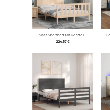
Vorschau

Massivholzbett Mit Kopfteil...
Bo
224,57 €