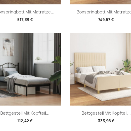
Vorschau
Vorschau


xspringbett Mit Matratze...
Boxspringbett Mit Matratze
517,39 €
749,57 €
Vorschau
Vorschau


Bettgestell Mit Kopfteil...
Bettgestell Mit Kopfteil...
112,42 €
333,96 €