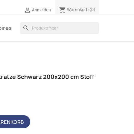
shopping_cart

Warenkorb
(0)
Anmelden
ires
search
tratze Schwarz 200x200 cm Stoff
ARENKORB