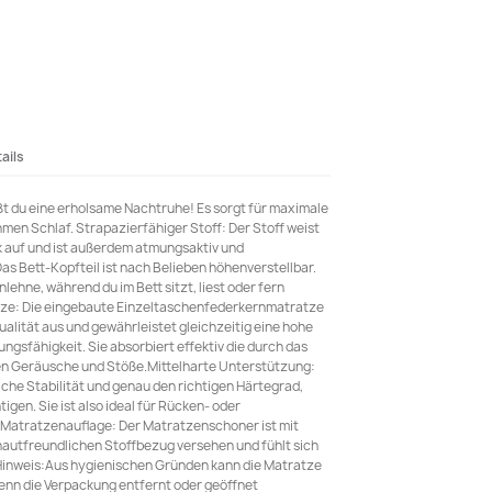
ails
t du eine erholsame Nachtruhe! Es sorgt für maximale
en Schlaf. Strapazierfähiger Stoff: Der Stoff weist
k auf und ist außerdem atmungsaktiv und
Das Bett-Kopfteil ist nach Belieben höhenverstellbar.
lehne, während du im Bett sitzt, liest oder fern
ze: Die eingebaute Einzeltaschenfederkernmatratze
alität aus und gewährleistet gleichzeitig eine hohe
ngsfähigkeit. Sie absorbiert effektiv die durch das
n Geräusche und Stöße.Mittelharte Unterstützung:
iche Stabilität und genau den richtigen Härtegrad,
gen. Sie ist also ideal für Rücken- oder
Matratzenauflage: Der Matratzenschoner ist mit
hautfreundlichen Stoffbezug versehen und fühlt sich
Hinweis:Aus hygienischen Gründen kann die Matratze
nn die Verpackung entfernt oder geöffnet