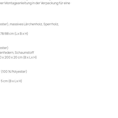
ner Montageanleitung in der Verpackung für eine
ester), massives Lärchenholz, Sperrholz,
8/88 cm (L x B x H)
ester)
chenfedern, Schaumstoff
 x 200 x 20 cm (B x L x H)
f (100 % Polyester)
 cm (B x L x H)