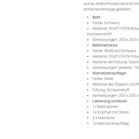
wurde.Jedes Produkt wird mit ei
einfache Montage geliefert.
Bett:
Farbe: Schwarz
Material: Stoff (100% Poly
Holzwerkstoff
Abmessungen: 203 x 203 x 7
Bettmatratze:
Farbe: Weiß und Schwarz
Material: Stoff (100% Poly
Material der Füllung: Tas
Abmessungen (jeweils): 100
Matratzenauflage:
Farbe: Weiß
Material des Toppers: Stof
Füllung: Schaumstoff
Abmessungen: 200 x 200 x 5
Lieferung umfasst:
1 x Bettrahmen
1 x Kopfteil mit Ohren
2 x Matratze
1 x Matratzenauflage