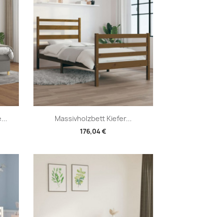
Vorschau

...
Massivholzbett Kiefer...
176,04 €