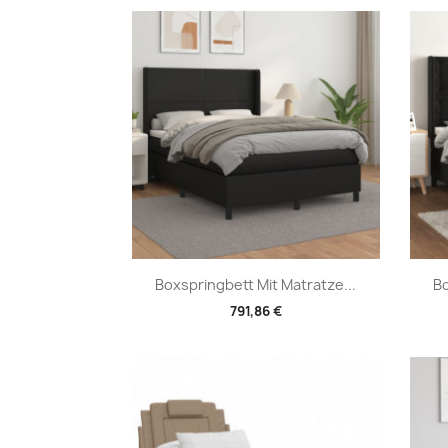
Vorschau

Boxspringbett Mit Matratze...
Bo
791,86 €