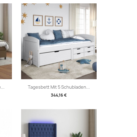
Vorschau

...
Tagesbett Mit 5 Schubladen...
344,16 €