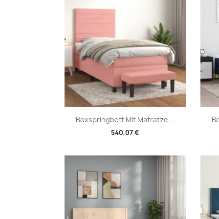
Vorschau

Boxspringbett Mit Matratze...
Bo
540,07 €