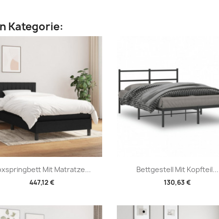
en Kategorie:
Vorschau
Vorschau


xspringbett Mit Matratze...
Bettgestell Mit Kopfteil...
447,12 €
130,63 €