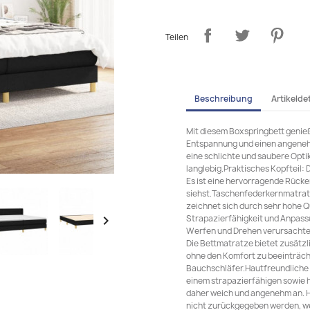
Teilen
Beschreibung
Artikeldet
Mit diesem Boxspringbett genieß
Entspannung und einen angenehm
eine schlichte und saubere Opti
langlebig.Praktisches Kopfteil: 
Es ist eine hervorragende Rücken
siehst.Taschenfederkernmatrat
zeichnet sich durch sehr hohe Qu
Strapazierfähigkeit und Anpassu

Werfen und Drehen verursachte
Die Bettmatratze bietet zusätzl
ohne den Komfort zu beeinträchti
Bauchschläfer.Hautfreundliche 
einem strapazierfähigen sowie 
daher weich und angenehm an. 
nicht zurückgegeben werden, we