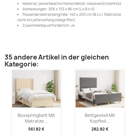
Material: pulverbeschichtetes Metall, massives Eichenholz
Abmessungen: 206 x 153 x 86 cm (L x B x H)
Passende Matratzengröße: 140 x 200 cm (B x L) (Matratze
nicht im Lieferumfang inbegriffen)
Zusammenbau erforderlich: Ja
35 andere Artikel in der gleichen
Kategorie:
Boxspringbett Mit
Bettgestell Mit
Matratze...
Kopfteil...
561,82 €
282,82 €