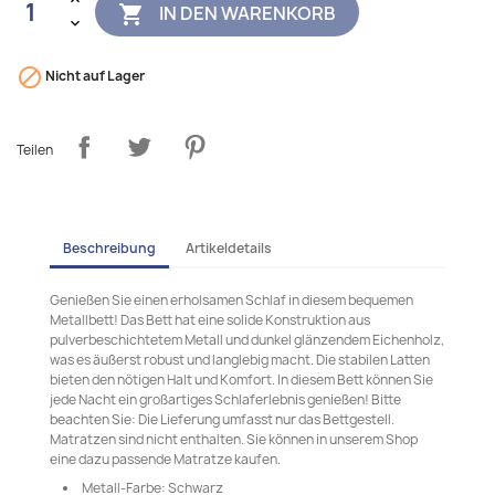
IN DEN WARENKORB


Nicht auf Lager
Teilen
Beschreibung
Artikeldetails
Genießen Sie einen erholsamen Schlaf in diesem bequemen
Metallbett! Das Bett hat eine solide Konstruktion aus
pulverbeschichtetem Metall und dunkel glänzendem Eichenholz,
was es äußerst robust und langlebig macht. Die stabilen Latten
bieten den nötigen Halt und Komfort. In diesem Bett können Sie
jede Nacht ein großartiges Schlaferlebnis genießen! Bitte
beachten Sie: Die Lieferung umfasst nur das Bettgestell.
Matratzen sind nicht enthalten. Sie können in unserem Shop
eine dazu passende Matratze kaufen.
Metall-Farbe: Schwarz