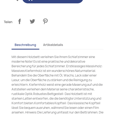
Teilen
Beschreibung
Artikeldetails
Mit diesem Holzbett verleihen Sie Ihrem Schlafzimmer eine
moderne Note! Es ist eine praktische und dekorative
Bereicherung für jedes Schlafzimmer. Erstklassiges Massivholz:
Massives Kiefernholz ist ein wunderschönes Naturmaterial.
Behandeln Sie die Oberfläche mit Öl, Wachs, Lack oder einer
Lasur, um die Oberfläche zu stärken und die Reinigung zu
erleichtern. Kiefernholz weist eine gerade Maserung auf und die
Aststellen verleihen dem Material seine charakteristische,
rustikale Optik.Robustes Bettgestell: Das Holzbett ist mit
starken Latten entworfen, die die benötigte Unterstützung und
Komfort bieten.Komfortables Kopfteil: Das klassische Kopfteil
lässt Sie bequem ausruhen, während Sie lesen oder einen Film
ansehen. Hinweis:Die Lieferung umfasst nur den Bettrahmen. Die