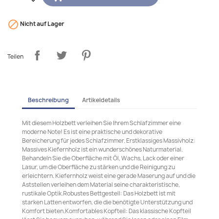

Nicht auf Lager
Teilen
Beschreibung
Artikeldetails
Mit diesem Holzbett verleihen Sie Ihrem Schlafzimmer eine
moderne Note! Es ist eine praktische und dekorative
Bereicherung für jedes Schlafzimmer. Erstklassiges Massivholz:
Massives Kiefernholz ist ein wunderschönes Naturmaterial.
Behandeln Sie die Oberfläche mit Öl, Wachs, Lack oder einer
Lasur, um die Oberfläche zu stärken und die Reinigung zu
erleichtern. Kiefernholz weist eine gerade Maserung auf und die
Aststellen verleihen dem Material seine charakteristische,
rustikale Optik.Robustes Bettgestell: Das Holzbett ist mit
starken Latten entworfen, die die benötigte Unterstützung und
Komfort bieten.Komfortables Kopfteil: Das klassische Kopfteil