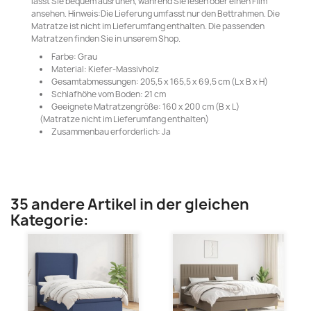
lässt Sie bequem ausruhen, während Sie lesen oder einen Film
ansehen. Hinweis:Die Lieferung umfasst nur den Bettrahmen. Die
Matratze ist nicht im Lieferumfang enthalten. Die passenden
Matratzen finden Sie in unserem Shop.
Farbe: Grau
Material: Kiefer-Massivholz
Gesamtabmessungen: 205,5 x 165,5 x 69,5 cm (L x B x H)
Schlafhöhe vom Boden: 21 cm
Geeignete Matratzengröße: 160 x 200 cm (B x L)
(Matratze nicht im Lieferumfang enthalten)
Zusammenbau erforderlich: Ja
35 andere Artikel in der gleichen
Kategorie: