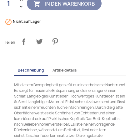
IN DEN WARENKORB


Nicht auf Lager
Teilen
Beschreibung
Artikeldetails
Mit diesem Boxspringbett genießt du eine erholsame Nachtruhe!
Es sorgt für maximale Entspannung und einen angenehmen
Schlaf. Langlebiges Kunstleder: Hochwertiges Kunstleder ist ein
äußerst langlebiges Material. Es ist schmutzabweisend und lässt
sich mit einem feuchten Tuch einfach reinigen. Durch die glatte
Oberfläche weist es die Schönheit von Echtleder und einen
luxuriösen Look auf.Praktisches Kopfteil: Das Bett-Kopfteil ist
nach Belieben höhenverstellbar. Es ist eine hervorragende
Rückenlehne, während du im Bett sitzt, liest oder fern
siehst.Taschenfederkernmatratze: Die eingebaute