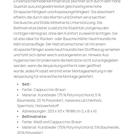
Einzeltaschenfederkernmatratze zeichnet sich durch sehr hohe
Qualität aus und gewährleistet gleichzeitig eine hohe
Strapazierfähigkeit und Anpassungsfähigkeit. Sie absorbiert
effektiv die durch das Werfen und Drehen verursachten
Geräusche und Stöße.Mittelharte Unterstützung: Die
Bettmatratze bietet zusätzliche Stabilität und genau den
richtigen Härtegrad, ohne den Komfort zu beeinträchtigen. Sie
ist also ideal für Rücken- oder Bauchschläfer.Hautfreundliche
Matratzenauflage: Der Matratzenschoner ist mit einem
strapazierfähigen sowie hautfreundlichen Stoffbezug versehen
und fühlt sich daher weich und angenehm an. Hinweis:Aus
hygienischen Gründen kann die Matratze nicht zurückgegeben
werden, wenn die Verpackung entfernt oder geöffnet
wurde.Jedes Produkt wird mit einer Montageanleitung in der
Verpackung für eine einfache Montage geliefert.
Bett:
Farbe: Cappuccino-Braun
Material: Kunstleder (75 % Polyvinylchlorid, 5 %
Baumwolle, 20 % Polyester), massives Lärchenholz,
Sperrholz, Holzwerkstoff
Abmessungen: 203 x 93 x 78/88 cm (L x B x H)
Bettmatratze:
Farbe: Weiß und Cappuccino-Braun
Material: Kunstleder (75% Polyvinylchlorid, 5% Baumwolle,
20% Polyester)