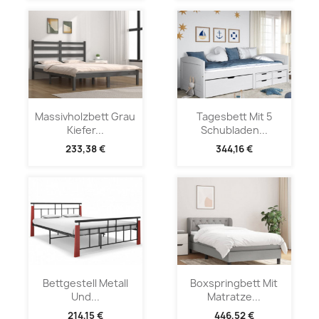
Massivholzbett Grau
Tagesbett Mit 5
Kiefer...
Schubladen...
233,38 €
344,16 €
Bettgestell Metall
Boxspringbett Mit
Und...
Matratze...
214,15 €
446,52 €