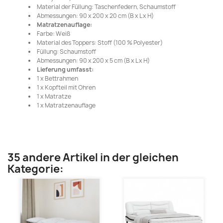
Material der Füllung: Taschenfedern, Schaumstoff
Abmessungen: 90 x 200 x 20 cm (B x L x H)
Matratzenauflage:
Farbe: Weiß
Material des Toppers: Stoff (100 % Polyester)
Füllung: Schaumstoff
Abmessungen: 90 x 200 x 5 cm (B x L x H)
Lieferung umfasst:
1 x Bettrahmen
1 x Kopfteil mit Ohren
1 x Matratze
1 x Matratzenauflage
35 andere Artikel in der gleichen
Kategorie: