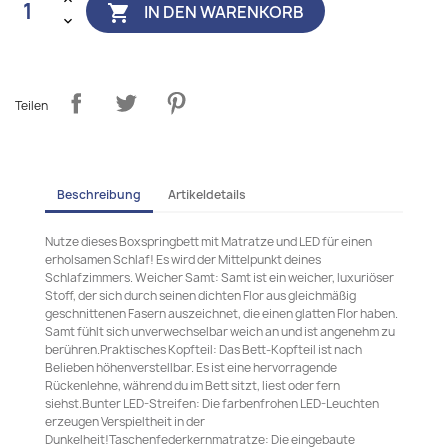
IN DEN WARENKORB

Teilen
Beschreibung
Artikeldetails
Nutze dieses Boxspringbett mit Matratze und LED für einen
erholsamen Schlaf! Es wird der Mittelpunkt deines
Schlafzimmers. Weicher Samt: Samt ist ein weicher, luxuriöser
Stoff, der sich durch seinen dichten Flor aus gleichmäßig
geschnittenen Fasern auszeichnet, die einen glatten Flor haben.
Samt fühlt sich unverwechselbar weich an und ist angenehm zu
berühren.Praktisches Kopfteil: Das Bett-Kopfteil ist nach
Belieben höhenverstellbar. Es ist eine hervorragende
Rückenlehne, während du im Bett sitzt, liest oder fern
siehst.Bunter LED-Streifen: Die farbenfrohen LED-Leuchten
erzeugen Verspieltheit in der
Dunkelheit!Taschenfederkernmatratze: Die eingebaute