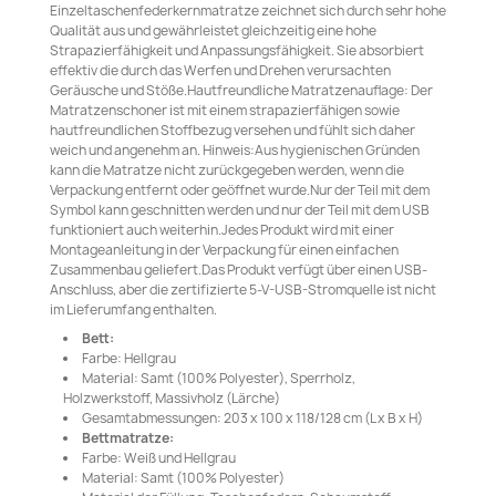
Einzeltaschenfederkernmatratze zeichnet sich durch sehr hohe
Qualität aus und gewährleistet gleichzeitig eine hohe
Strapazierfähigkeit und Anpassungsfähigkeit. Sie absorbiert
effektiv die durch das Werfen und Drehen verursachten
Geräusche und Stöße.Hautfreundliche Matratzenauflage: Der
Matratzenschoner ist mit einem strapazierfähigen sowie
hautfreundlichen Stoffbezug versehen und fühlt sich daher
weich und angenehm an. Hinweis:Aus hygienischen Gründen
kann die Matratze nicht zurückgegeben werden, wenn die
Verpackung entfernt oder geöffnet wurde.Nur der Teil mit dem
Symbol kann geschnitten werden und nur der Teil mit dem USB
funktioniert auch weiterhin.Jedes Produkt wird mit einer
Montageanleitung in der Verpackung für einen einfachen
Zusammenbau geliefert.Das Produkt verfügt über einen USB-
Anschluss, aber die zertifizierte 5-V-USB-Stromquelle ist nicht
im Lieferumfang enthalten.
Bett:
Farbe: Hellgrau
Material: Samt (100% Polyester), Sperrholz,
Holzwerkstoff, Massivholz (Lärche)
Gesamtabmessungen: 203 x 100 x 118/128 cm (L x B x H)
Bettmatratze:
Farbe: Weiß und Hellgrau
Material: Samt (100% Polyester)