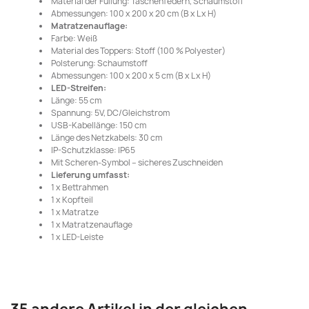
Material der Füllung: Taschenfedern, Schaumstoff
Abmessungen: 100 x 200 x 20 cm (B x L x H)
Matratzenauflage:
Farbe: Weiß
Material des Toppers: Stoff (100 % Polyester)
Polsterung: Schaumstoff
Abmessungen: 100 x 200 x 5 cm (B x L x H)
LED-Streifen:
Länge: 55 cm
Spannung: 5V, DC/Gleichstrom
USB-Kabellänge: 150 cm
Länge des Netzkabels: 30 cm
IP-Schutzklasse: IP65
Mit Scheren-Symbol – sicheres Zuschneiden
Lieferung umfasst:
1 x Bettrahmen
1 x Kopfteil
1 x Matratze
1 x Matratzenauflage
1 x LED-Leiste