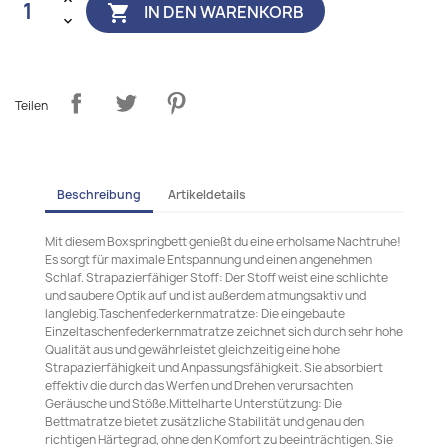
IN DEN WARENKORB

Teilen
Beschreibung
Artikeldetails
Mit diesem Boxspringbett genießt du eine erholsame Nachtruhe!
Es sorgt für maximale Entspannung und einen angenehmen
Schlaf. Strapazierfähiger Stoff: Der Stoff weist eine schlichte
und saubere Optik auf und ist außerdem atmungsaktiv und
langlebig.Taschenfederkernmatratze: Die eingebaute
Einzeltaschenfederkernmatratze zeichnet sich durch sehr hohe
Qualität aus und gewährleistet gleichzeitig eine hohe
Strapazierfähigkeit und Anpassungsfähigkeit. Sie absorbiert
effektiv die durch das Werfen und Drehen verursachten
Geräusche und Stöße.Mittelharte Unterstützung: Die
Bettmatratze bietet zusätzliche Stabilität und genau den
richtigen Härtegrad, ohne den Komfort zu beeinträchtigen. Sie