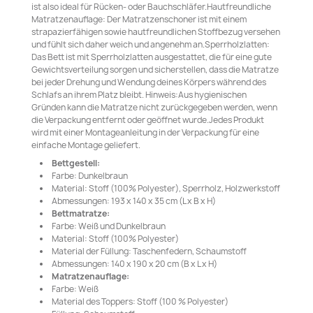
ist also ideal für Rücken- oder Bauchschläfer.Hautfreundliche
Matratzenauflage: Der Matratzenschoner ist mit einem
strapazierfähigen sowie hautfreundlichen Stoffbezug versehen
und fühlt sich daher weich und angenehm an.Sperrholzlatten:
Das Bett ist mit Sperrholzlatten ausgestattet, die für eine gute
Gewichtsverteilung sorgen und sicherstellen, dass die Matratze
bei jeder Drehung und Wendung deines Körpers während des
Schlafs an ihrem Platz bleibt. Hinweis:Aus hygienischen
Gründen kann die Matratze nicht zurückgegeben werden, wenn
die Verpackung entfernt oder geöffnet wurde.Jedes Produkt
wird mit einer Montageanleitung in der Verpackung für eine
einfache Montage geliefert.
Bettgestell:
Farbe: Dunkelbraun
Material: Stoff (100% Polyester), Sperrholz, Holzwerkstoff
Abmessungen: 193 x 140 x 35 cm (L x B x H)
Bettmatratze:
Farbe: Weiß und Dunkelbraun
Material: Stoff (100% Polyester)
Material der Füllung: Taschenfedern, Schaumstoff
Abmessungen: 140 x 190 x 20 cm (B x L x H)
Matratzenauflage:
Farbe: Weiß
Material des Toppers: Stoff (100 % Polyester)