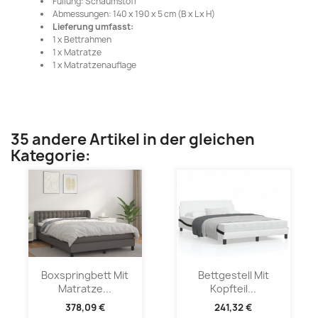
Füllung: Schaumstoff
Abmessungen: 140 x 190 x 5 cm (B x L x H)
Lieferung umfasst:
1 x Bettrahmen
1 x Matratze
1 x Matratzenauflage
35 andere Artikel in der gleichen
Kategorie:
Boxspringbett Mit
Bettgestell Mit
Matratze...
Kopfteil...
378,09 €
241,32 €