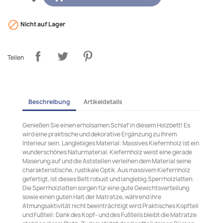

Nicht auf Lager
Teilen
Beschreibung
Artikeldetails
Genießen Sie einen erholsamen Schlaf in diesem Holzbett! Es
wird eine praktische und dekorative Ergänzung zu Ihrem
Interieur sein. Langlebiges Material: Massives Kiefernholz ist ein
wunderschönes Naturmaterial. Kiefernholz weist eine gerade
Maserung auf und die Aststellen verleihen dem Material seine
charakteristische, rustikale Optik. Aus massivem Kiefernholz
gefertigt, ist dieses Bett robust und langlebig.Sperrholzlatten:
Die Sperrholzlatten sorgen für eine gute Gewichtsverteilung
sowie einen guten Halt der Matratze, während ihre
Atmungsaktivität nicht beeinträchtigt wird.Praktisches Kopfteil
und Fußteil: Dank des Kopf- und des Fußteils bleibt die Matratze