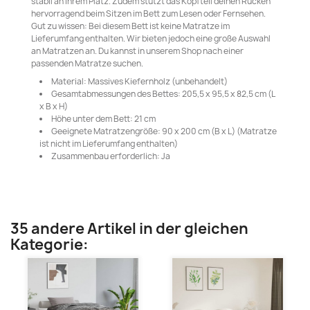
stabil an ihrem Platz. Zudem stützt das Kopfteil deinen Rücken
hervorragend beim Sitzen im Bett zum Lesen oder Fernsehen.
Gut zu wissen: Bei diesem Bett ist keine Matratze im
Lieferumfang enthalten. Wir bieten jedoch eine große Auswahl
an Matratzen an. Du kannst in unserem Shop nach einer
passenden Matratze suchen.
Material: Massives Kiefernholz (unbehandelt)
Gesamtabmessungen des Bettes: 205,5 x 95,5 x 82,5 cm (L
x B x H)
Höhe unter dem Bett: 21 cm
Geeignete Matratzengröße: 90 x 200 cm (B x L) (Matratze
ist nicht im Lieferumfang enthalten)
Zusammenbau erforderlich: Ja
35 andere Artikel in der gleichen
Kategorie: