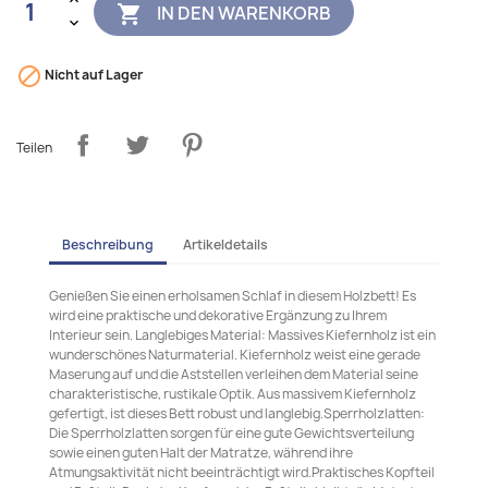
IN DEN WARENKORB


Nicht auf Lager
Teilen
Beschreibung
Artikeldetails
Genießen Sie einen erholsamen Schlaf in diesem Holzbett! Es
wird eine praktische und dekorative Ergänzung zu Ihrem
Interieur sein. Langlebiges Material: Massives Kiefernholz ist ein
wunderschönes Naturmaterial. Kiefernholz weist eine gerade
Maserung auf und die Aststellen verleihen dem Material seine
charakteristische, rustikale Optik. Aus massivem Kiefernholz
gefertigt, ist dieses Bett robust und langlebig.Sperrholzlatten:
Die Sperrholzlatten sorgen für eine gute Gewichtsverteilung
sowie einen guten Halt der Matratze, während ihre
Atmungsaktivität nicht beeinträchtigt wird.Praktisches Kopfteil