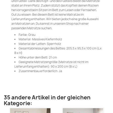
und Fußteil: Dank des Kopf- und des Fußteils bleibt die Matratze
stabil an ihrem Platz. Zudem stützt das Kopfteil deinen Rücken
hervorragend beim Sitzen im Bett zum Lesen oder Fernsehen.
Gut zu wissen: Bei diesem Bett ist keine Matratze im
Lieferumfang enthalten. Wir bieten jedoch eine große Auswahl
an Matratzen an. Du kannst in unserem Shop nach einer
passenden Matratze suchen.
Farbe: Grau
Material: Massives Kiefernholz
Material der Latten: Sperrholz
Gesamtabmessungen des Bettes: 205,5 x 95,5 x 100 cm (L x
B x H)
Höhe unter dem Bett: 21 cm
Geeignete Matratzengröße (Matratze ist nicht im
Lieferumfang enthalten): 90 x 200 cm (B x L)
Zusammenbau erforderlich: Ja
35 andere Artikel in der gleichen
Kategorie: