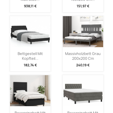
938,11 €
151,97 €
Bettgestell Mit
Massivholzbett Grau
Kopfteil...
200x200 Cm
182,74 €
240,19 €
Boxspringbett Mit
Boxspringbett Mit