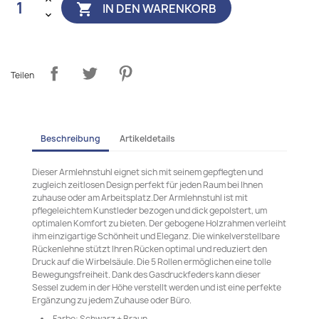
IN DEN WARENKORB

Teilen
Beschreibung
Artikeldetails
Dieser Armlehnstuhl eignet sich mit seinem gepflegten und
zugleich zeitlosen Design perfekt für jeden Raum bei Ihnen
zuhause oder am Arbeitsplatz.Der Armlehnstuhl ist mit
pflegeleichtem Kunstleder bezogen und dick gepolstert, um
optimalen Komfort zu bieten. Der gebogene Holzrahmen verleiht
ihm einzigartige Schönheit und Eleganz. Die winkelverstellbare
Rückenlehne stützt Ihren Rücken optimal und reduziert den
Druck auf die Wirbelsäule. Die 5 Rollen ermöglichen eine tolle
Bewegungsfreiheit. Dank des Gasdruckfeders kann dieser
Sessel zudem in der Höhe verstellt werden und ist eine perfekte
Ergänzung zu jedem Zuhause oder Büro.
Farbe: Schwarz + Braun