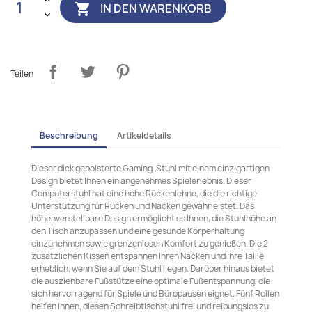
IN DEN WARENKORB

Teilen
Beschreibung
Artikeldetails
Dieser dick gepolsterte Gaming-Stuhl mit einem einzigartigen
Design bietet Ihnen ein angenehmes Spielerlebnis. Dieser
Computerstuhl hat eine hohe Rückenlehne, die die richtige
Unterstützung für Rücken und Nacken gewährleistet. Das
höhenverstellbare Design ermöglicht es Ihnen, die Stuhlhöhe an
den Tisch anzupassen und eine gesunde Körperhaltung
einzunehmen sowie grenzenlosen Komfort zu genießen. Die 2
zusätzlichen Kissen entspannen Ihren Nacken und Ihre Taille
erheblich, wenn Sie auf dem Stuhl liegen. Darüber hinaus bietet
die ausziehbare Fußstütze eine optimale Fußentspannung, die
sich hervorragend für Spiele und Büropausen eignet. Fünf Rollen
helfen Ihnen, diesen Schreibtischstuhl frei und reibungslos zu