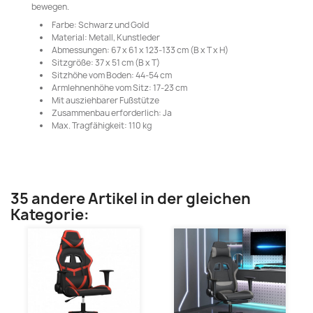
bewegen.
Farbe: Schwarz und Gold
Material: Metall, Kunstleder
Abmessungen: 67 x 61 x 123-133 cm (B x T x H)
Sitzgröße: 37 x 51 cm (B x T)
Sitzhöhe vom Boden: 44-54 cm
Armlehnenhöhe vom Sitz: 17-23 cm
Mit ausziehbarer Fußstütze
Zusammenbau erforderlich: Ja
Max. Tragfähigkeit: 110 kg
35 andere Artikel in der gleichen
Kategorie: