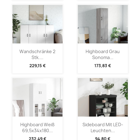
Wandschränke 2
Highboard Grau
Stk....
Sonoma...
229,15 €
173,83 €
Highboard Weiß
Sideboard Mit LED-
69,5x34x180...
Leuchten...
232,49 €
94,80 €