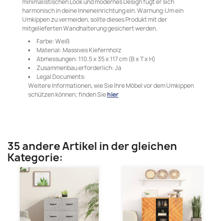
minimalistischen Look und modernes Design fügt er sich
harmonisch in deine Inneneinrichtung ein. Warnung:Um ein
Umkippen zu vermeiden, sollte dieses Produkt mit der
mitgelieferten Wandhalterung gesichert werden.
Farbe: Weiß
Material: Massives Kiefernholz
Abmessungen: 110,5 x 35 x 117 cm (B x T x H)
Zusammenbau erforderlich: Ja
Legal Documents:
Weitere Informationen, wie Sie Ihre Möbel vor dem Umkippen
schützen können; finden Sie
hier
35 andere Artikel in der gleichen
Kategorie: