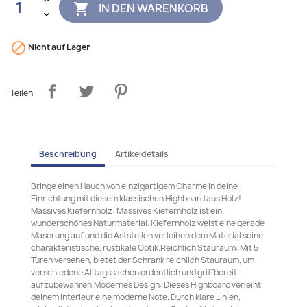
IN DEN WARENKORB


Nicht auf Lager
Teilen
Beschreibung
Artikeldetails
Bringe einen Hauch von einzigartigem Charme in deine
Einrichtung mit diesem klassischen Highboard aus Holz!
Massives Kiefernholz: Massives Kiefernholz ist ein
wunderschönes Naturmaterial. Kiefernholz weist eine gerade
Maserung auf und die Aststellen verleihen dem Material seine
charakteristische, rustikale Optik.Reichlich Stauraum: Mit 5
Türen versehen, bietet der Schrank reichlich Stauraum, um
verschiedene Alltagssachen ordentlich und griffbereit
aufzubewahren.Modernes Design: Dieses Highboard verleiht
deinem Interieur eine moderne Note. Durch klare Linien,