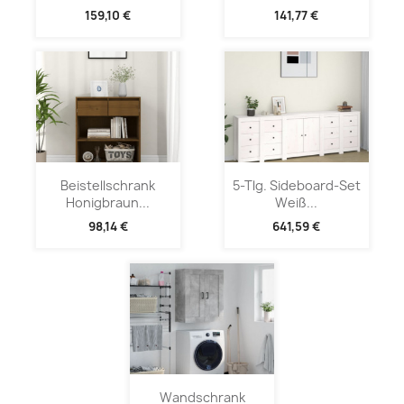
159,10 €
141,77 €
Beistellschrank
5-Tlg. Sideboard-Set
Honigbraun...
Weiß...
98,14 €
641,59 €
Wandschrank