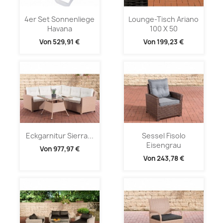
4er Set Sonnenliege
Lounge-Tisch Ariano
Havana
100 X 50
Von
529,91 €
Von
199,23 €
Eckgarnitur Sierra...
Sessel Fisolo
Eisengrau
Von
977,97 €
Von
243,78 €