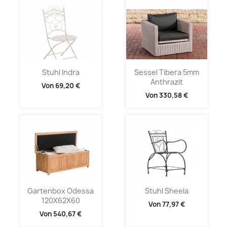
Stuhl Indra
Sessel Tibera 5mm
Anthrazit
Von
69,20 €
Von
330,58 €
Gartenbox Odessa
Stuhl Sheela
120X62X60
Von
77,97 €
Von
540,67 €