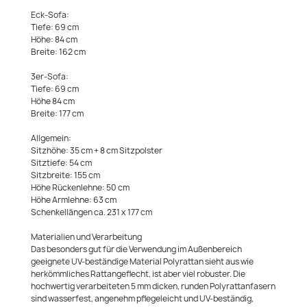
Eck-Sofa:
Tiefe: 69 cm
Höhe: 84 cm
Breite: 162 cm
3er-Sofa:
Tiefe: 69 cm
Höhe 84 cm
Breite: 177 cm
Allgemein:
Sitzhöhe: 35 cm + 8 cm Sitzpolster
Sitztiefe: 54 cm
Sitzbreite: 155 cm
Höhe Rückenlehne: 50 cm
Höhe Armlehne: 63 cm
Schenkellängen ca. 231 x 177 cm
Materialien und Verarbeitung
Das besonders gut für die Verwendung im Außenbereich
geeignete UV-beständige Material Polyrattan sieht aus wie
herkömmliches Rattangeflecht, ist aber viel robuster. Die
hochwertig verarbeiteten 5 mm dicken, runden Polyrattanfasern
sind wasserfest, angenehm pflegeleicht und UV-beständig,