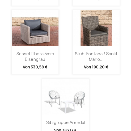
Sessel Tibera 5mm
Stuhl Fontana / Sankt
Eisengrau
Marlo...
Von
330,58 €
Von
190,20 €
Sitzgruppe Arendal
Von
383,17 €