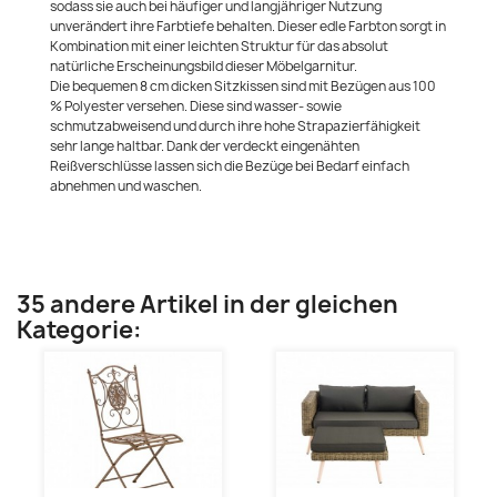
sodass sie auch bei häufiger und langjähriger Nutzung
unverändert ihre Farbtiefe behalten. Dieser edle Farbton sorgt in
Kombination mit einer leichten Struktur für das absolut
natürliche Erscheinungsbild dieser Möbelgarnitur.
Die bequemen 8 cm dicken Sitzkissen sind mit Bezügen aus 100
% Polyester versehen. Diese sind wasser- sowie
schmutzabweisend und durch ihre hohe Strapazierfähigkeit
sehr lange haltbar. Dank der verdeckt eingenähten
Reißverschlüsse lassen sich die Bezüge bei Bedarf einfach
abnehmen und waschen.
35 andere Artikel in der gleichen
Kategorie: