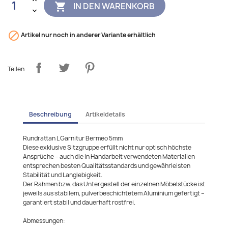
IN DEN WARENKORB


Artikel nur noch in anderer Variante erhältlich
Teilen
Beschreibung
Artikeldetails
Rundrattan L Garnitur Bermeo 5mm
Diese exklusive Sitzgruppe erfüllt nicht nur optisch höchste
Ansprüche – auch die in Handarbeit verwendeten Materialien
entsprechen besten Qualitätsstandards und gewährleisten
Stabilität und Langlebigkeit.
Der Rahmen bzw. das Untergestell der einzelnen Möbelstücke ist
jeweils aus stabilem, pulverbeschichtetem Aluminium gefertigt –
garantiert stabil und dauerhaft rostfrei.
Abmessungen: