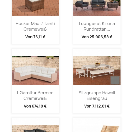
Hocker Maui / Tahiti
Loungeset Kiruna
Cremeweiß
Rundrattan...
Von
76,11 €
Von
25.906,58 €
L Garnitur Bermeo
Sitzgruppe Hawaii
Cremeweiß
Eisengrau
Von
674,19 €
Von
7.112,61 €