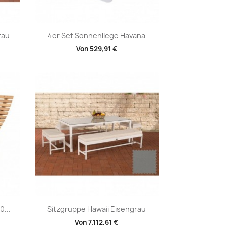
Vorschau

rau
4er Set Sonnenliege Havana
Von
529,91 €
Vorschau

...
Sitzgruppe Hawaii Eisengrau
Von
7.112,61 €