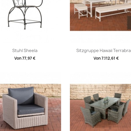
Vorschau
Vorschau


Stuhl Sheela
Sitzgruppe Hawaii Terrabr
Von
77,97 €
Von
7.112,61 €