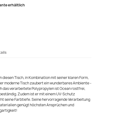
ante erhältlich
ails
diesen Tisch, in Kombination mit seiner klaren Form,
ser moderne Tisch zaubert ein wunderbares Ambiente -
h das verarbeitete Polypropylen ist Ocean rostfrei,
beständig. Zudem ist er mit einem UV-Schutz
icht seine Farbtiefe. Seine hervorragende Verarbeitung
aterialien genügt höchsten Ansprüchen und
gartigkeit!