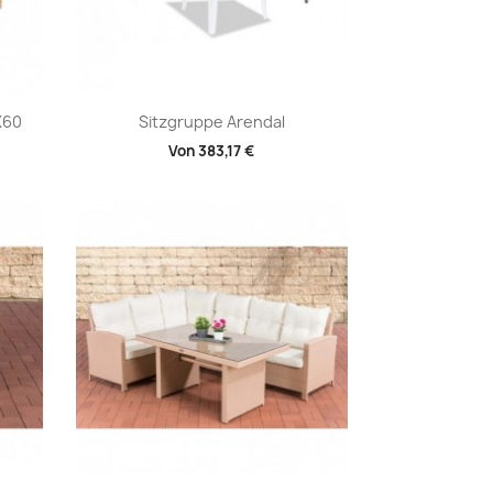
Vorschau

X60
Sitzgruppe Arendal
Von
383,17 €