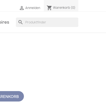
shopping_cart

Warenkorb
(0)
Anmelden
ires
search
ARENKORB