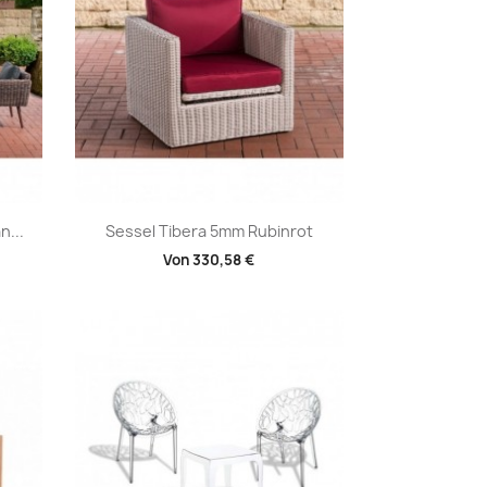
Vorschau

n...
Sessel Tibera 5mm Rubinrot
Von
330,58 €