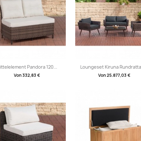
Vorschau
Vorschau


ittelelement Pandora 120...
Loungeset Kiruna Rundratta
Von
332,83 €
Von
25.877,03 €