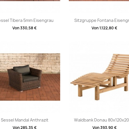
Vorschau
Vorschau


ssel Tibera 5mm Eisengrau
Sitzgruppe Fontana Eiseng
Von
330,58 €
Von
1.122,80 €
Vorschau
Vorschau


Sessel Mandal Anthrazit
Waldbank Donau 80x120x200
Von
285,35 €
Von
393,90 €