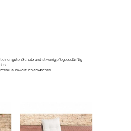
t einen guten Schutz und ist wenig pflegebedürftig
nden
uchtem Baumwolltuch abwischen