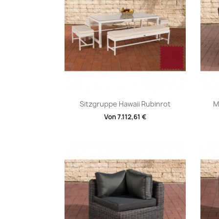
Vorschau

Sitzgruppe Hawaii Rubinrot
M
Von
7.112,61 €