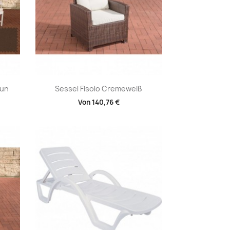
Vorschau

aun
Sessel Fisolo Cremeweiß
Von
140,76 €