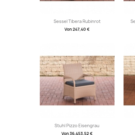
Vorschau

Sessel Tibera Rubinrot
Se
Von
247,40 €
Vorschau

Stuhl Pizzo Eisengrau
Von
36.453,52 €