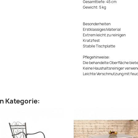
Gesamttiefe: 45 cm
Gewicht: 5 kg
Besonderheiten
Erstklassiges Material
Extrem leicht zu reinigen
Kratzfest
Stabile Tischplatte
Pflegehinweise:
Die behandelte Oberfläche biete
Keine Haushaltsreiniger verwe
Leichte Verschmutzung mit fe
en Kategorie: