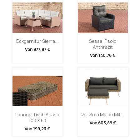
Eckgarnitur Sierra...
Sessel Fisolo
Anthrazit
Von
977,97 €
Von
140,76 €
Lounge-Tisch Ariano
2er Sofa Molde Mit...
100 X 50
Von
603,89 €
Von
199,23 €