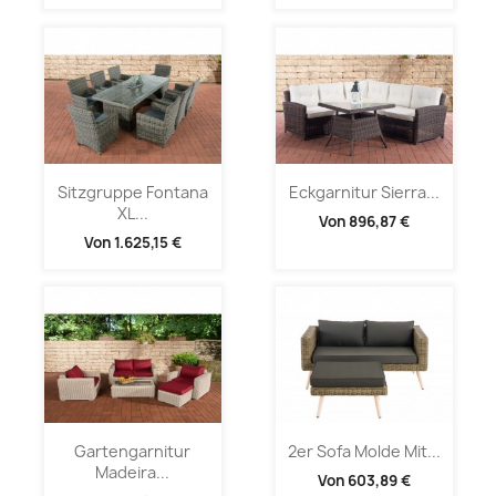
Sitzgruppe Fontana
Eckgarnitur Sierra...
XL...
Von
896,87 €
Von
1.625,15 €
Gartengarnitur
2er Sofa Molde Mit...
Madeira...
Von
603,89 €