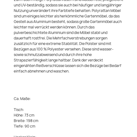
und UV-beständig, sodass sie auch bei häufiger und langjähriger
Nutzung unverändert ihre Farbtiefe behalten. Polyrattan Möbel
sind um einiges leichter als herkömmliche Gartenmöbel, da das
Gestell aus Aluminium besteht, sodass große Gartenmöbel auch
leichter mal verrückt werden können. Durch das
pulverbeschichtete Aluminium sind die Möbel stabil und
dauerhaft rostfrei. Die Mehrfachverstrebungen sorgen
zusätzlich für eine extreme Stabilität. Die Polster sind mit
Bezügen aus 100 % Polyester versehen. Diese sind wasser-
sowie schmutzabweisend und durch ihre hohe
Strapazierfähigkeit lange haltbar. Dank der verdeckt
eingenähten Reißverschlüsse lassen sich die Bezüge bei Bedarf
einfach abnehmen und waschen.
Ca. Maße:
Tisch:
Höhe: 73 cm
Breite: 198 cm
Tiefe: 90 cm