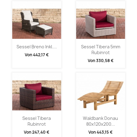
Sessel Breno Inkl....
Sessel Tibera 5mm
Rubinrot
Von
442,17 €
Von
330,58 €
Sessel Tibera
Waldbank Donau
Rubinrot
80x120x200...
Von
247,40 €
Von
443,15 €