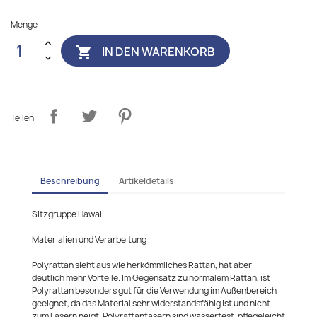
Menge
IN DEN WARENKORB

Teilen
Beschreibung
Artikeldetails
Sitzgruppe Hawaii
Materialien und Verarbeitung
Polyrattan sieht aus wie herkömmliches Rattan, hat aber
deutlich mehr Vorteile. Im Gegensatz zu normalem Rattan, ist
Polyrattan besonders gut für die Verwendung im Außenbereich
geeignet, da das Material sehr widerstandsfähig ist und nicht
zum Fasern neigt. Polyrattanfasern sind wasserfest, pflegeleicht