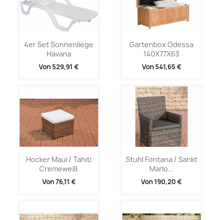
4er Set Sonnenliege
Gartenbox Odessa
Havana
140X77X63
Von
529,91 €
Von
541,65 €
Hocker Maui / Tahiti
Stuhl Fontana / Sankt
Cremeweiß
Marlo...
Von
76,11 €
Von
190,20 €