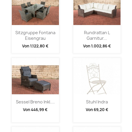
Sitzgruppe Fontana
Rundrattan L
Eisengrau
Garnitur...
Von
1.122,80 €
Von
1.002,86 €
Sessel Breno Inkl....
Stuhl Indra
Von
446,99 €
Von
69,20 €