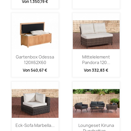
Von
1.350,19 €
Gartenbox Odessa
Mittelelement
120X62X60
Pandora 120...
Von
540,67 €
Von
332,83 €
Eck-Sofa Marbella...
Loungeset Kiruna
Rundrattan...