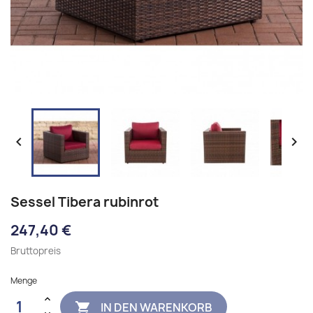


Sessel Tibera rubinrot
247,40 €
Bruttopreis
Menge
IN DEN WARENKORB
