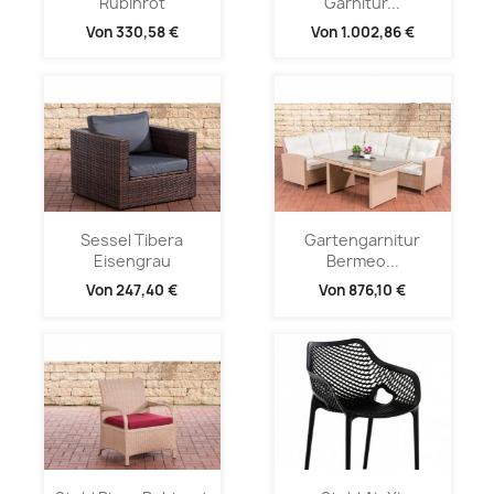
Rubinrot
Garnitur...
Von
330,58 €
Von
1.002,86 €
Sessel Tibera
Gartengarnitur
Eisengrau
Bermeo...
Von
247,40 €
Von
876,10 €