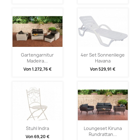
Gartengarnitur
4er Set Sonnenliege
Madeira...
Havana
Von
1.272,76 €
Von
529,91 €
Stuhl Indra
Loungeset Kiruna
Rundrattan...
Von
69,20 €