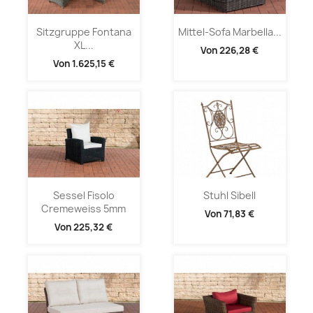
Sitzgruppe Fontana
Mittel-Sofa Marbella...
XL...
Von
226,28 €
Von
1.625,15 €
Sessel Fisolo
Stuhl Sibell
Cremeweiss 5mm
Von
71,83 €
Von
225,32 €