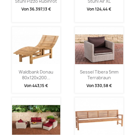
Stuhl Pizzo Rubinrot
Stuhl Air XL
Von
36.397,13 €
Von
124,44 €
Waldbank Donau
Sessel Tibera 5mm
80x120x200...
Terrabraun
Von
443,15 €
Von
330,58 €