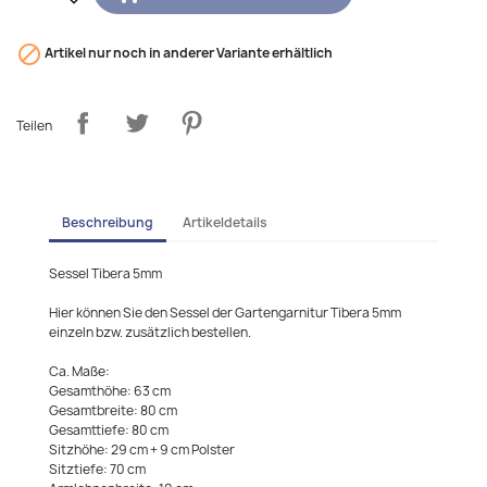

Artikel nur noch in anderer Variante erhältlich
Teilen
Beschreibung
Artikeldetails
Sessel Tibera 5mm
Hier können Sie den Sessel der Gartengarnitur Tibera 5mm
einzeln bzw. zusätzlich bestellen.
Ca. Maße:
Gesamthöhe: 63 cm
Gesamtbreite: 80 cm
Gesamttiefe: 80 cm
Sitzhöhe: 29 cm + 9 cm Polster
Sitztiefe: 70 cm