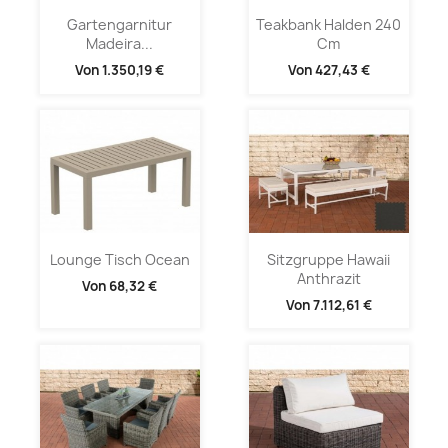
Gartengarnitur
Teakbank Halden 240
Madeira...
Cm
Von
1.350,19 €
Von
427,43 €
Lounge Tisch Ocean
Sitzgruppe Hawaii
Anthrazit
Von
68,32 €
Von
7.112,61 €