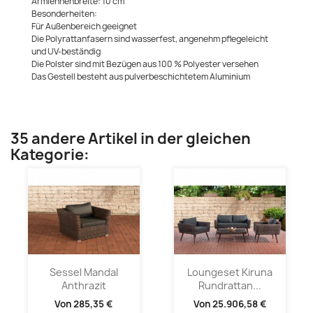
Armlehnenbreite: 10 cm
Besonderheiten:
Für Außenbereich geeignet
Die Polyrattanfasern sind wasserfest, angenehm pflegeleicht
und UV-beständig
Die Polster sind mit Bezügen aus 100 % Polyester versehen
Das Gestell besteht aus pulverbeschichtetem Aluminium
35 andere Artikel in der gleichen
Kategorie:
Sessel Mandal
Loungeset Kiruna
Anthrazit
Rundrattan...
Von
285,35 €
Von
25.906,58 €