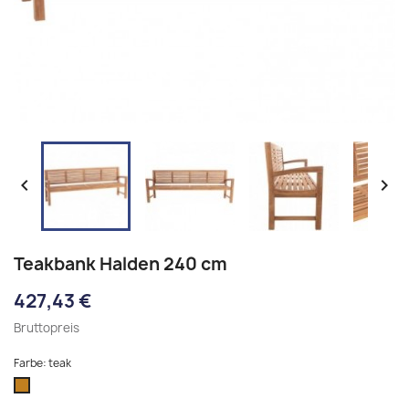


Teakbank Halden 240 cm
427,43 €
Bruttopreis
Farbe: teak
teak