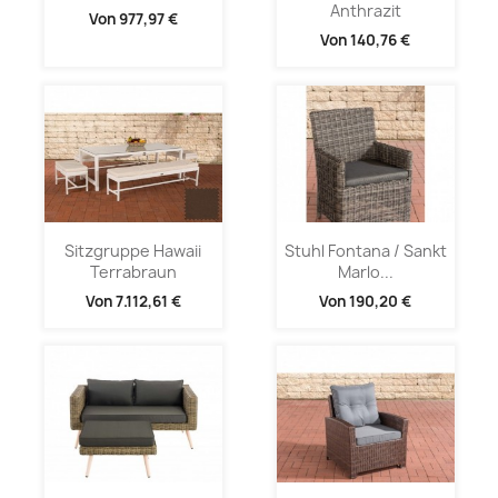
Anthrazit
Von
977,97 €
Von
140,76 €
Sitzgruppe Hawaii
Stuhl Fontana / Sankt
Terrabraun
Marlo...
Von
7.112,61 €
Von
190,20 €