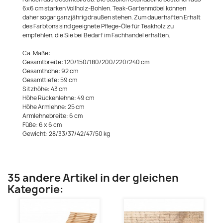
6x6 cm starken Vollholz-Bohlen. Teak-Gartenmöbel können
daher sogar ganzjährig draußen stehen. Zum dauerhaften Erhalt
des Farbtons sind geeignete Pflege-Öle für Teakholz zu
empfehlen, die Sie bei Bedarf im Fachhandel erhalten.
Ca. Maße:
Gesamtbreite: 120/150/180/200/220/240 cm
Gesamthöhe: 92 cm
Gesamttiefe: 59 cm
Sitzhöhe: 43 cm
Höhe Rückenlehne: 49 cm
Höhe Armlehne: 25 cm
Armlehnebreite: 6 cm
Füße: 6 x 6 cm
Gewicht: 28/33/37/42/47/50 kg
35 andere Artikel in der gleichen
Kategorie: