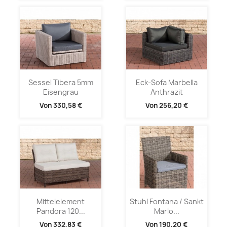
Sessel Tibera 5mm
Eck-Sofa Marbella
Eisengrau
Anthrazit
Von
330,58 €
Von
256,20 €
Mittelelement
Stuhl Fontana / Sankt
Pandora 120...
Marlo...
Von
332,83 €
Von
190,20 €