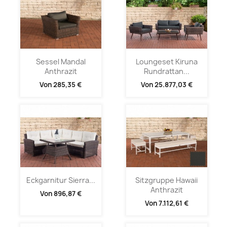
Sessel Mandal
Loungeset Kiruna
Anthrazit
Rundrattan...
Von
285,35 €
Von
25.877,03 €
Eckgarnitur Sierra...
Sitzgruppe Hawaii
Anthrazit
Von
896,87 €
Von
7.112,61 €