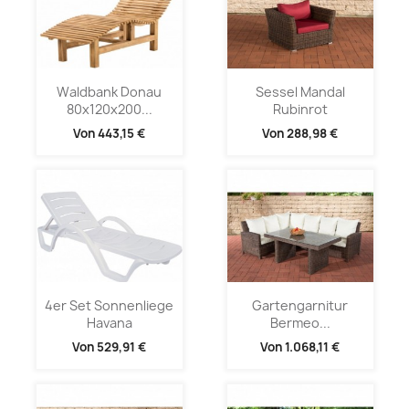
Waldbank Donau
Sessel Mandal
80x120x200...
Rubinrot
Von
443,15 €
Von
288,98 €
4er Set Sonnenliege
Gartengarnitur
Havana
Bermeo...
Von
529,91 €
Von
1.068,11 €