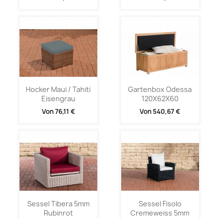
Hocker Maui / Tahiti
Gartenbox Odessa
Eisengrau
120X62X60
Von
76,11 €
Von
540,67 €
Sessel Tibera 5mm
Sessel Fisolo
Rubinrot
Cremeweiss 5mm