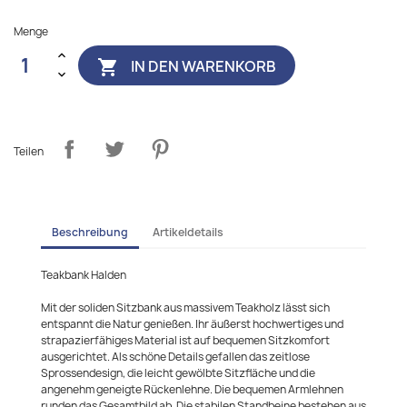
Menge
IN DEN WARENKORB

Teilen
Beschreibung
Artikeldetails
Teakbank Halden
Mit der soliden Sitzbank aus massivem Teakholz lässt sich
entspannt die Natur genießen. Ihr äußerst hochwertiges und
strapazierfähiges Material ist auf bequemen Sitzkomfort
ausgerichtet. Als schöne Details gefallen das zeitlose
Sprossendesign, die leicht gewölbte Sitzfläche und die
angenehm geneigte Rückenlehne. Die bequemen Armlehnen
runden das Gesamtbild ab. Die stabilen Standbeine bestehen aus