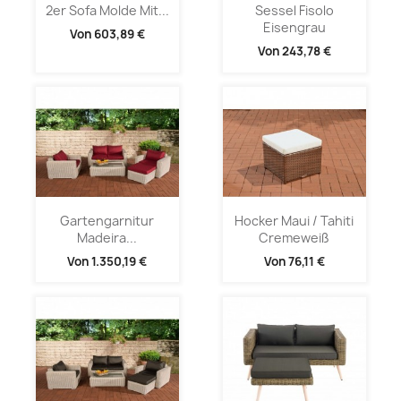
2er Sofa Molde Mit...
Sessel Fisolo
Eisengrau
Von
603,89 €
Von
243,78 €
Gartengarnitur
Hocker Maui / Tahiti
Madeira...
Cremeweiß
Von
1.350,19 €
Von
76,11 €