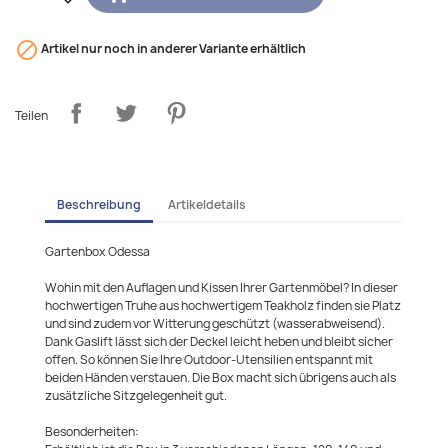

Artikel nur noch in anderer Variante erhältlich
Teilen
Beschreibung
Artikeldetails
Gartenbox Odessa
Wohin mit den Auflagen und Kissen Ihrer Gartenmöbel? In dieser
hochwertigen Truhe aus hochwertigem Teakholz finden sie Platz
und sind zudem vor Witterung geschützt (wasserabweisend).
Dank Gaslift lässt sich der Deckel leicht heben und bleibt sicher
offen. So können Sie Ihre Outdoor-Utensilien entspannt mit
beiden Händen verstauen. Die Box macht sich übrigens auch als
zusätzliche Sitzgelegenheit gut.
Besonderheiten: