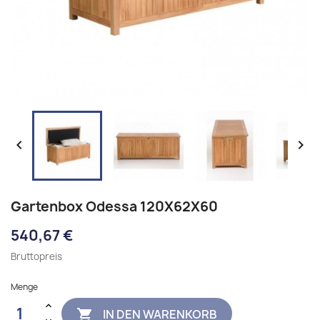


Gartenbox Odessa 120X62X60
540,67 €
Bruttopreis
Menge
IN DEN WARENKORB
