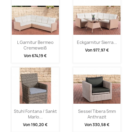
L Garnitur Bermeo
Eckgarnitur Sierra...
Cremeweiß
Von
977,97 €
Von
674,19 €
Stuhl Fontana / Sankt
Sessel Tibera 5mm
Marlo...
Anthrazit
Von
190,20 €
Von
330,58 €