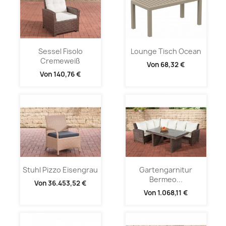
Sessel Fisolo
Lounge Tisch Ocean
Cremeweiß
Von
68,32 €
Von
140,76 €
Stuhl Pizzo Eisengrau
Gartengarnitur
Bermeo...
Von
36.453,52 €
Von
1.068,11 €