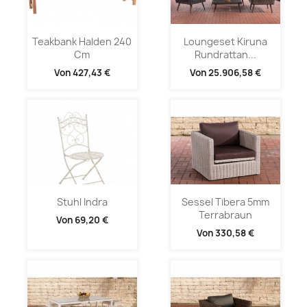
Teakbank Halden 240
Loungeset Kiruna
Cm
Rundrattan...
Von
427,43 €
Von
25.906,58 €
Stuhl Indra
Sessel Tibera 5mm
Terrabraun
Von
69,20 €
Von
330,58 €