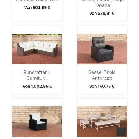
Havana
Von
603,89 €
Von
529,91 €
Rundrattan L
Sessel Fisolo
Garnitur...
Anthrazit
Von
1.002,86 €
Von
140,76 €