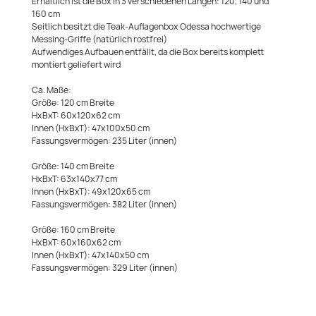
Erhältlich ist die Box in 3 verschiedenen Längen: 120, 140 und
160 cm
Seitlich besitzt die Teak-Auflagenbox Odessa hochwertige
Messing-Griffe (natürlich rostfrei)
Aufwendiges Aufbauen entfällt, da die Box bereits komplett
montiert geliefert wird
Ca. Maße:
Größe: 120 cm Breite
HxBxT: 60x120x62 cm
Innen (HxBxT): 47x100x50 cm
Fassungsvermögen: 235 Liter (innen)
Größe: 140 cm Breite
HxBxT: 63x140x77 cm
Innen (HxBxT): 49x120x65 cm
Fassungsvermögen: 382 Liter (innen)
Größe: 160 cm Breite
HxBxT: 60x160x62 cm
Innen (HxBxT): 47x140x50 cm
Fassungsvermögen: 329 Liter (innen)