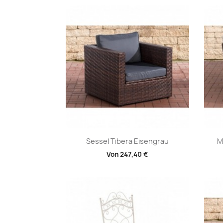
Vorschau

Sessel Tibera Eisengrau
M
Von
247,40 €