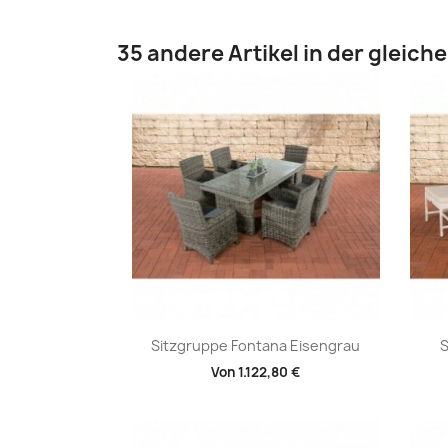
35 andere Artikel in der gleich
Vorschau

Sitzgruppe Fontana Eisengrau
S
Von
1.122,80 €