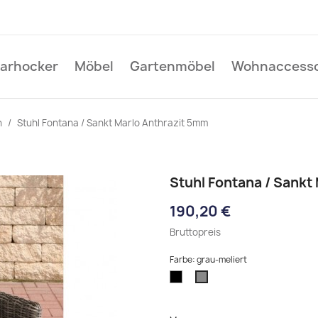
Barhocker
Möbel
Gartenmöbel
Wohnaccesso
n
Stuhl Fontana / Sankt Marlo Anthrazit 5mm
Stuhl Fontana / Sankt
190,20 €
Bruttopreis
Farbe: grau-meliert
schwarz
grau-
meliert