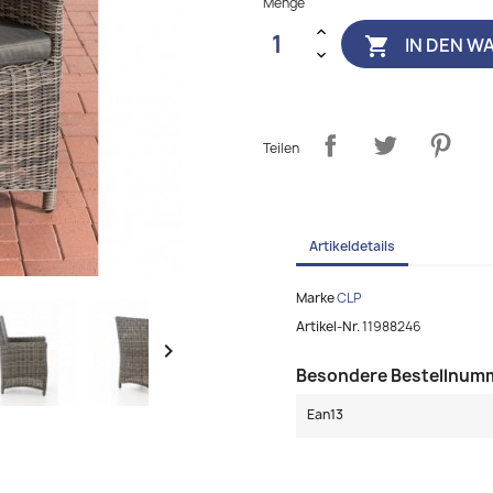
Menge
IN DEN W

Teilen
Artikeldetails
Marke
CLP
Artikel-Nr.
11988246

Besondere Bestellnum
Ean13