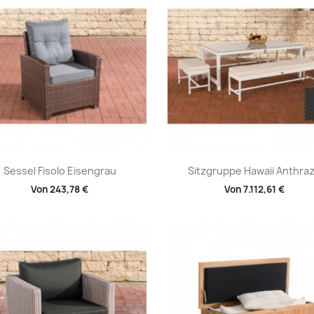
Vorschau
Vorschau


Sessel Fisolo Eisengrau
Sitzgruppe Hawaii Anthraz
Von
243,78 €
Von
7.112,61 €