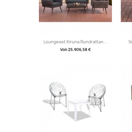
Vorschau

Loungeset Kiruna Rundrattan...
S
Von
25.906,58 €