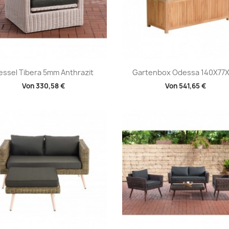
Vorschau
Vorschau


essel Tibera 5mm Anthrazit
Gartenbox Odessa 140X77
Von
330,58 €
Von
541,65 €