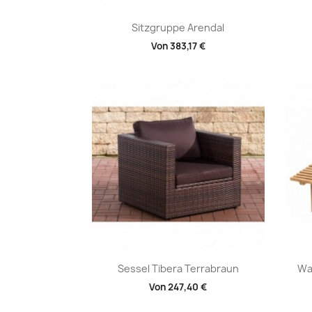
Vorschau

Sitzgruppe Arendal
Von
383,17 €
Vorschau

Sessel Tibera Terrabraun
Wa
Von
247,40 €