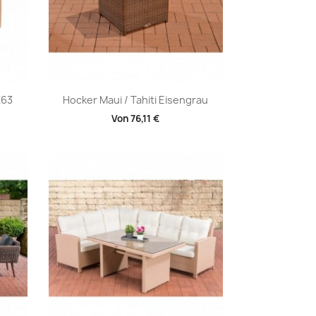
Vorschau

X63
Hocker Maui / Tahiti Eisengrau
Von
76,11 €