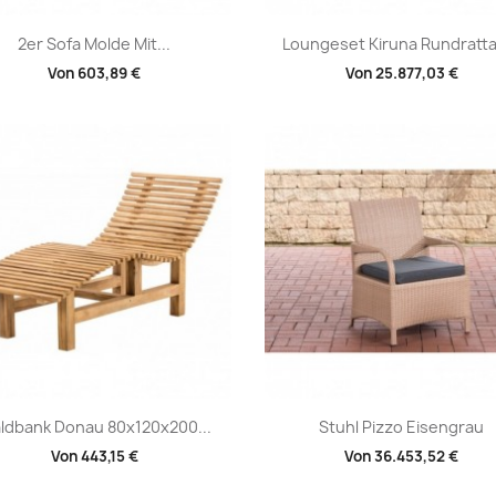
Vorschau
Vorschau


2er Sofa Molde Mit...
Loungeset Kiruna Rundratta
Von
603,89 €
Von
25.877,03 €
Vorschau
Vorschau


ldbank Donau 80x120x200...
Stuhl Pizzo Eisengrau
Von
443,15 €
Von
36.453,52 €