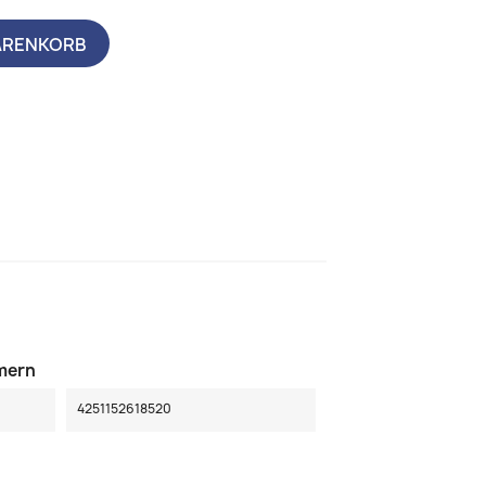
ARENKORB
mern
4251152618520