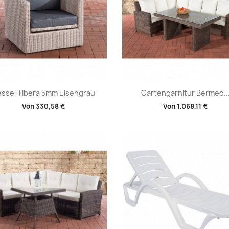
Vorschau
Vorschau


ssel Tibera 5mm Eisengrau
Gartengarnitur Bermeo..
Von
330,58 €
Von
1.068,11 €