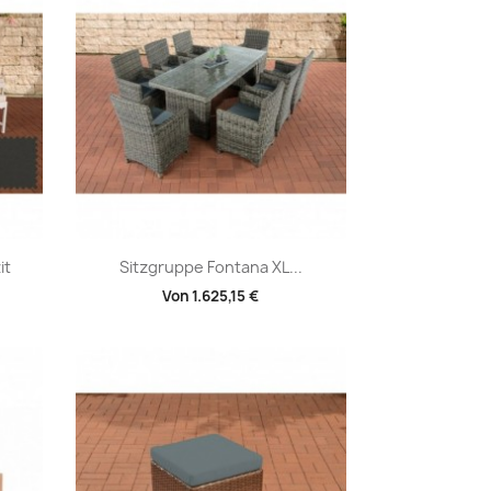
Vorschau

it
Sitzgruppe Fontana XL...
Von
1.625,15 €