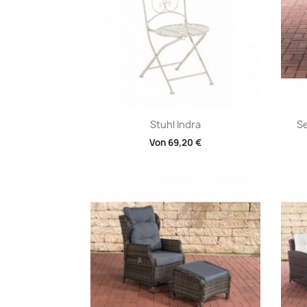
Vorschau

Stuhl Indra
Se
Von
69,20 €
+1