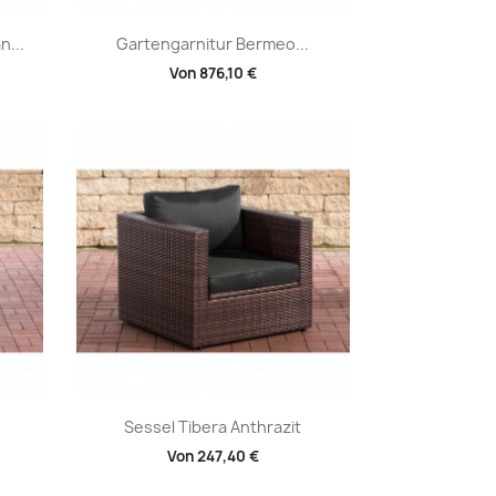
Vorschau

n...
Gartengarnitur Bermeo...
Von
876,10 €
Vorschau

Sessel Tibera Anthrazit
Von
247,40 €