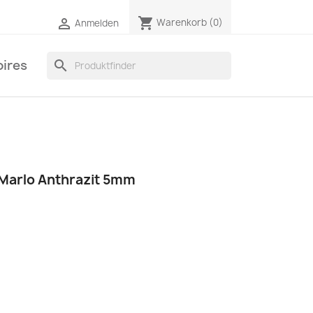
shopping_cart

Warenkorb
(0)
Anmelden
ires
search
 Marlo Anthrazit 5mm