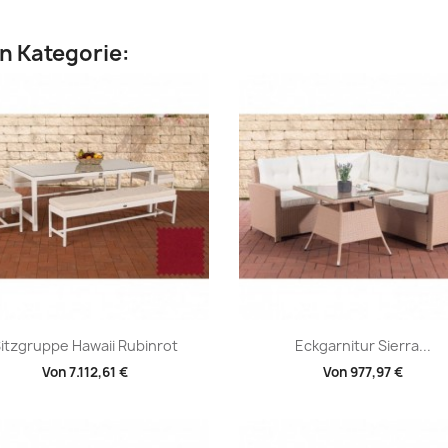
en Kategorie:
Vorschau
Vorschau


itzgruppe Hawaii Rubinrot
Eckgarnitur Sierra...
Von
7.112,61 €
Von
977,97 €