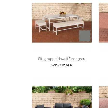
Vorschau

Sitzgruppe Hawaii Eisengrau
Von
7.112,61 €