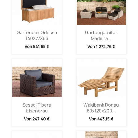
Gartenbox Odessa
Gartengarnitur
140X77X63
Madeira...
Von
541,65 €
Von
1.272,76 €
Sessel Tibera
Waldbank Donau
Eisengrau
80x120x200...
Von
247,40 €
Von
443,15 €