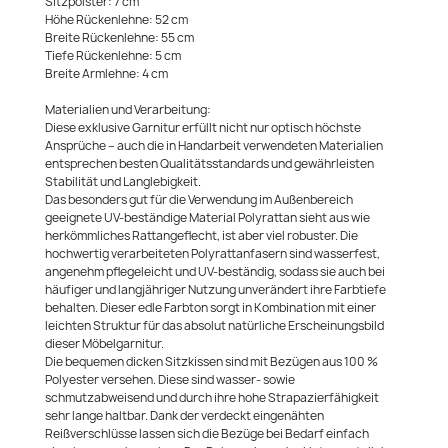
Sitzpolster: 7 cm
Höhe Rückenlehne: 52 cm
Breite Rückenlehne: 55 cm
Tiefe Rückenlehne: 5 cm
Breite Armlehne: 4 cm
Materialien und Verarbeitung:
Diese exklusive Garnitur erfüllt nicht nur optisch höchste
Ansprüche – auch die in Handarbeit verwendeten Materialien
entsprechen besten Qualitätsstandards und gewährleisten
Stabilität und Langlebigkeit.
Das besonders gut für die Verwendung im Außenbereich
geeignete UV-beständige Material Polyrattan sieht aus wie
herkömmliches Rattangeflecht, ist aber viel robuster. Die
hochwertig verarbeiteten Polyrattanfasern sind wasserfest,
angenehm pflegeleicht und UV-beständig, sodass sie auch bei
häufiger und langjähriger Nutzung unverändert ihre Farbtiefe
behalten. Dieser edle Farbton sorgt in Kombination mit einer
leichten Struktur für das absolut natürliche Erscheinungsbild
dieser Möbelgarnitur.
Die bequemen dicken Sitzkissen sind mit Bezügen aus 100 %
Polyester versehen. Diese sind wasser- sowie
schmutzabweisend und durch ihre hohe Strapazierfähigkeit
sehr lange haltbar. Dank der verdeckt eingenähten
Reißverschlüsse lassen sich die Bezüge bei Bedarf einfach