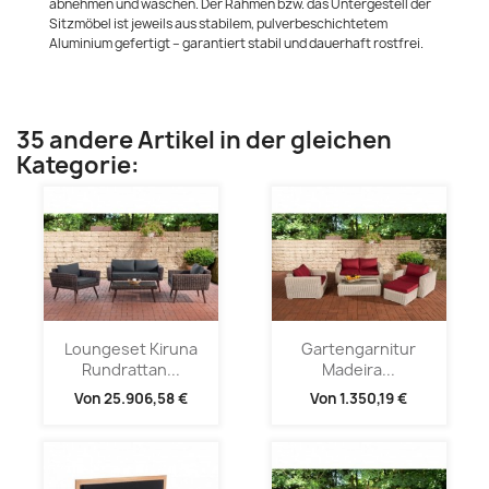
abnehmen und waschen. Der Rahmen bzw. das Untergestell der
Sitzmöbel ist jeweils aus stabilem, pulverbeschichtetem
Aluminium gefertigt – garantiert stabil und dauerhaft rostfrei.
35 andere Artikel in der gleichen
Kategorie:
Loungeset Kiruna
Gartengarnitur
Rundrattan...
Madeira...
Von
25.906,58 €
Von
1.350,19 €