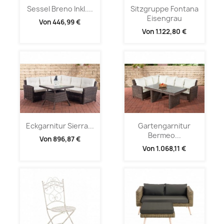
Sessel Breno Inkl....
Sitzgruppe Fontana
Eisengrau
Von
446,99 €
Von
1.122,80 €
Eckgarnitur Sierra...
Gartengarnitur
Bermeo...
Von
896,87 €
Von
1.068,11 €