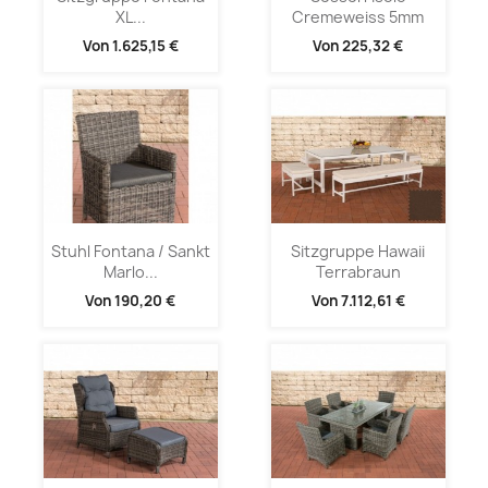
XL...
Cremeweiss 5mm
Von
1.625,15 €
Von
225,32 €
Stuhl Fontana / Sankt
Sitzgruppe Hawaii
Marlo...
Terrabraun
Von
190,20 €
Von
7.112,61 €