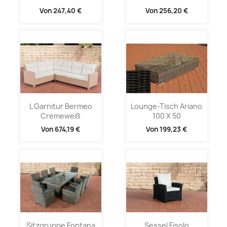
Von
247,40 €
Von
256,20 €
L Garnitur Bermeo
Lounge-Tisch Ariano
Cremeweiß
100 X 50
Von
674,19 €
Von
199,23 €
Sitzgruppe Fontana
Sessel Fisolo