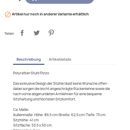

Artikel nur noch in anderer Variante erhältlich
Teilen
Beschreibung
Artikeldetails
Polyrattan Stuhl Pizzo
Das exklusive Design der Stühle lässt keine Wünsche offen -
dabei sorgen die leicht angeschrägte Rückenlehne sowie die
nach vorne abgerundeten Armlehnen für eine bequeme
Sitzhaltung und höchsten Sitzkomfort.
Ca. Maße:
Außenmaße: Höhe: 89,5 cm | Breite: 62,5 cm | Tiefe: 73 cm
Sitzhöhe: 41 cm
Sitzfläche: 53,5 x 50 cm