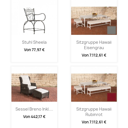
Stuhl Sheela
Sitzgruppe Hawaii
Eisengrau
Von
77,97 €
Von
7.112,61 €
Sessel Breno Inkl....
Sitzgruppe Hawaii
Rubinrot
Von
442,17 €
Von
7.112,61 €