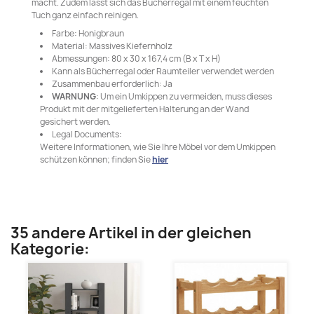
macht. Zudem lässt sich das Bücherregal mit einem feuchten
Tuch ganz einfach reinigen.
Farbe: Honigbraun
Material: Massives Kiefernholz
Abmessungen: 80 x 30 x 167,4 cm (B x T x H)
Kann als Bücherregal oder Raumteiler verwendet werden
Zusammenbau erforderlich: Ja
WARNUNG
: Um ein Umkippen zu vermeiden, muss dieses
Produkt mit der mitgelieferten Halterung an der Wand
gesichert werden.
Legal Documents:
Weitere Informationen, wie Sie Ihre Möbel vor dem Umkippen
schützen können; finden Sie
hier
35 andere Artikel in der gleichen
Kategorie: