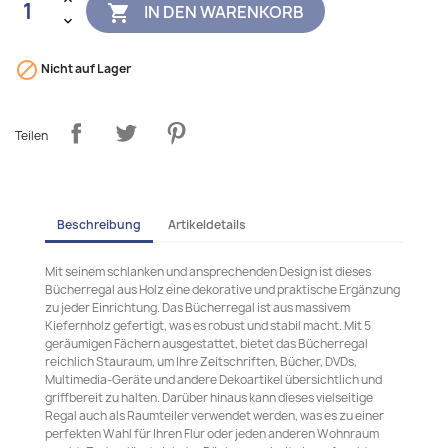
IN DEN WARENKORB


Nicht auf Lager
Teilen
Beschreibung
Artikeldetails
Mit seinem schlanken und ansprechenden Design ist dieses
Bücherregal aus Holz eine dekorative und praktische Ergänzung
zu jeder Einrichtung. Das Bücherregal ist aus massivem
Kiefernholz gefertigt, was es robust und stabil macht. Mit 5
geräumigen Fächern ausgestattet, bietet das Bücherregal
reichlich Stauraum, um Ihre Zeitschriften, Bücher, DVDs,
Multimedia-Geräte und andere Dekoartikel übersichtlich und
griffbereit zu halten. Darüber hinaus kann dieses vielseitige
Regal auch als Raumteiler verwendet werden, was es zu einer
perfekten Wahl für Ihren Flur oder jeden anderen Wohnraum