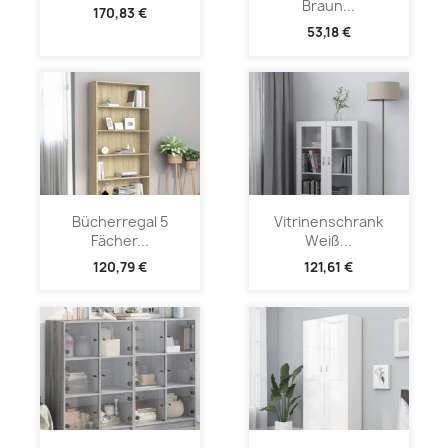
Braun...
170,83 €
53,18 €
Bücherregal 5
Vitrinenschrank
Fächer...
Weiß...
120,79 €
121,61 €