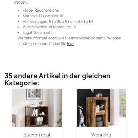
werden.
Farbe: Räuchereiche
Material: Holzwerkstoff
Abmessungen: 98 x 30 x 98 cm (B x T x H)
Zusammenbau erforderlich: Ja
Legal Documents:
Weitere Informationen, wie Sie Ihre Möbel vor dem Umkippen
schützen können; finden Sie
hier
35 andere Artikel in der gleichen
Kategorie:
Bücherregal
Wohnling