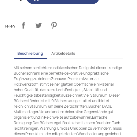
Teilen
Beschreibung
Artikeldetails
Mit seinem schlichten und klassischen Design ist dieser trendige
Bücherschrank eine perfekte dekorative und praktische
Ergänzung zu deinem Zuhause. Premium Material:
Holzwerkstoff ist mit seiner glatten Oberfläche ein Material
hoher Qualität, das sich durch Festigkeit, Stabilität und
Feuchtigkeitsbeständigkeit auszeichnet.Viel Stauraum: Dieser
Bücherständer ist mit 9 Fächern ausgestattet und bietet
reichlich Stauraum, um deine Zeitschriften, Bücher, DVDs,
Multimediageräte und andere dekorative Gegenstände gut
organisiert und in Reichweite aufzubewahren.Einfache
Reinigung: Das Bücherregal lässt sich mit einem feuchten Tuch
leicht reinigen. Warnung:Um das Umkippen zu verhindern, muss
dieses Produkt mit der mitgelieferten Wandhalterung gesichert